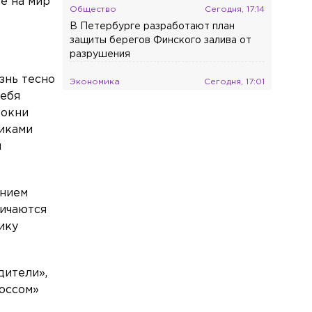
е на мир
Общество
Сегодня, 17:14
В Петербурге разработают план
защиты берегов Финского залива от
разрушения
знь тесно
Экономика
Сегодня, 17:01
себя
Россия закупила в Турции рекордную
Хокни
партию ежевики
никами
Общество
Сегодня, 16:30
и
Число легальных такси в Петербурге
выросло почти в три раза
ением
Происшествия
Сегодня, 16:17
личаются
Фура вылетела в лес после
ику
ДТП на трассе в Ленобласти
Общество
Сегодня, 16:07
дители»,
Названы три типа приборов, которые
лоссом»
тратят энергию даже в выключенном
виде