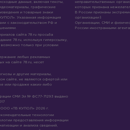
 исходные данные, включая тексты,
неправительственных организ
идеоматериалы, графические
которых признана нежелател
изведения и товарные знаки
В России признаны экстреми
КУПОЛ». Указанная информация
организации
вии с законодательством РФ и
Организации, СМИ и физичес
шениями.
России иностранными агента
риалов сайта 78.ru просьба
дание 78.ru, используя гиперссылку,
 возможно только при условии
держание любых рекламных
х на сайте 78.ru, несет
огнозы и другие материалы,
ом сайте, не являются офертой или
ке или продаже каких-либо
трации СМИ Эл № ФС77-71293 выдано
017
© ООО «ТВ КУПОЛ»
2026
г.
рекомендательные технологии
ологии предоставления информации
матизации и анализа сведений,