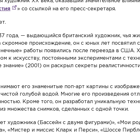
 художник XX века, оказавший значительное влияни
стия
» со ссылкой на его пресс-секретаря.
ет.
37 года, — выдающийся британский художник, чья жи
а скромное происхождение, он с юных лет посвятил 
лнечные» работы появились после переезда в США. 
ом к искусству, постоянными экспериментами с тех
е знание» (2001) он раскрыл секреты реалистичност
анимают его знаменитые поп-арт картины с изображ
 чистой голубой водой. Многие его произведения от
ностью. Кроме того, он разработал уникальную техн
из множества снимков, сделанных с одной точки.
ет художника (Бассейн с двумя фигурами)», «Мои ро
а», «Мистер и миссис Кларк и Перси», «Шоссе Пирб