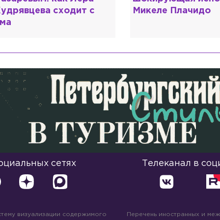
икеле Плачидо
образовании?
социальных сетях
Телеканал в соц
стему визуализации содержимого
Перечень иностранных и ме