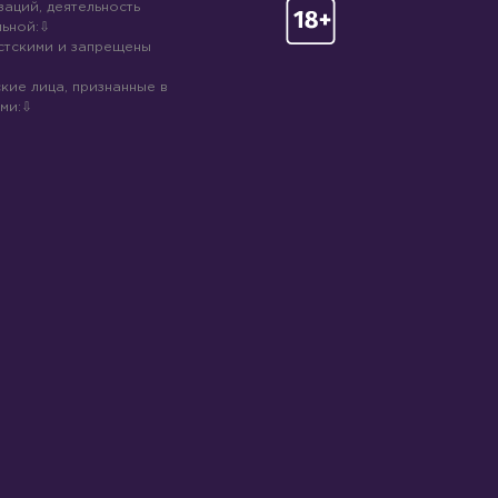
аций, деятельность
ьной:
стскими и запрещены
кие лица, признанные в
ми: