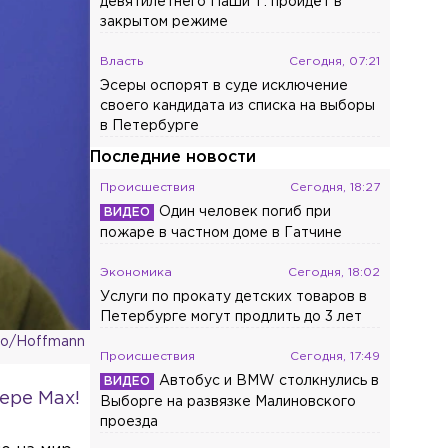
девятилетнего Паши Т. пройдёт в
закрытом режиме
Власть
Сегодня, 07:21
Эсеры оспорят в суде исключение
своего кандидата из списка на выборы
в Петербурге
Последние новости
Происшествия
Сегодня, 18:27
Один человек погиб при
пожаре в частном доме в Гатчине
Экономика
Сегодня, 18:02
Услуги по прокату детских товаров в
Петербурге могут продлить до 3 лет
go/Hoffmann
Происшествия
Сегодня, 17:49
Автобус и BMW столкнулись в
ере Max!
Выборге на развязке Малиновского
проезда