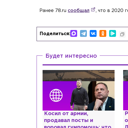
Ранее 78.ru
сообщал
, что в 2020
Поделиться:
Будет интересно
ии,
Рыдает из-за мужа, но
К
сты и
опять флиртует с
л
помощь: что
Лазаревым: как Лера
ш