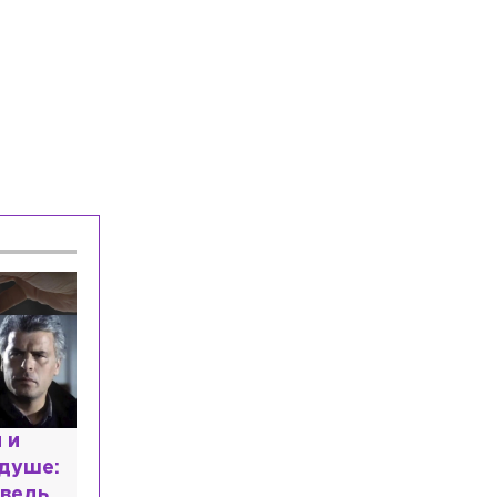
Происшествия
Сегодня, 15:31
Водитель «Газели» потерял
сознание после ДТП из трёх машин на
КАД
Общество
Сегодня, 15:23
Избирком снял с выборов кандидата
из-за того, что он не указал сведения
о своей судимости
расным
 мир
высшем