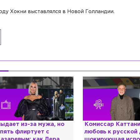
 году Хокни выставлялся в Новой Голландии.
омиссар Каттани и
Специалист с нап
юбовь к русской душе:
дипломом: почему
окирующая исповедь
разочаровался в 