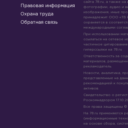
сайта 78.ru, а также на
Правовая информация
фотографии, аудио и в
изображения, иные про
Охрана труда
принадлежит ООО «ТВ 
Обратная связь
охраняется в соответст
международными согла
При использовании мате
ссылаться на сетевое из
частичное цитирование
гиперссылки на 78.ru
Ответственность за со
материалов, размещенны
рекламодатель.
Новости, аналитика, пр
представленные на данн
рекомендацией к покуп
активов.
Свидетельство о регис
Роскомнадзором 17.10.2
Все права защищены 
На 78.ru применяются 
(информационные техн
на основе сбора, систе