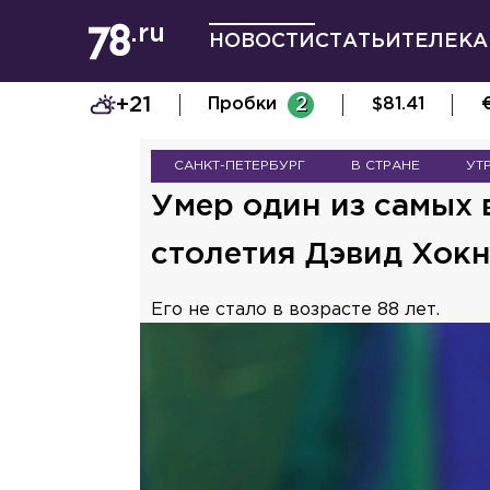
НОВОСТИ
СТАТЬИ
ТЕЛЕКА
+21
Пробки
2
$
81.41
САНКТ-ПЕТЕРБУРГ
В СТРАНЕ
УТ
Умер один из самых
столетия Дэвид Хок
Его не стало в возрасте 88 лет.