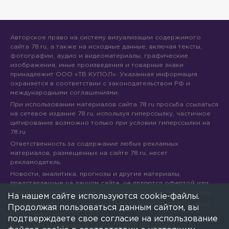
Авторское право на систему визуализации содержимого
сайта 78.ru, а также на исходные данные, включая тексты,
фотографии, аудио и видеоматериалы, графические
изображения, иные произведения и товарные знаки
принадлежит ООО «ТВ КУПОЛ». Указанная информация
охраняется в соответствии с законодательством РФ и
международными соглашениями.
При использовании материалов сайта 78.ru просьба ссылаться
на сетевое издание 78.ru, используя гиперссылку, частичное
цитирование возможно только при условии гиперссылки на
78.ru
Ответственность за содержание любых рекламных
материалов, размещенных на сайте 78.ru, несет
рекламодатель.
Новости, аналитика, прогнозы и другие материалы,
представленные на данном сайте, не являются офертой или
рекомендацией к покупке или продаже каких-либо активов.
На нашем сайте используются cookie-файлы.
Свидетельство о регистрации СМИ Эл № ФС77-71293 выдано
Продолжая пользоваться данным сайтом, вы
Роскомнадзором 17.10.2017
подтверждаете свое согласие на использование
Все права защищены © ООО «ТВ КУПОЛ»
2026
г.