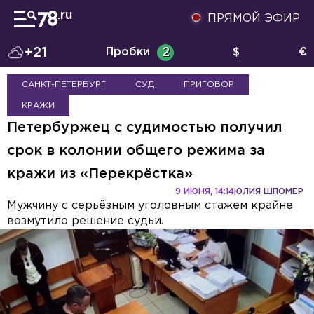
ПРЯМОЙ ЭФИР
+21
Пробки
2
$
€
САНКТ-ПЕТЕРБУРГ
СУД
ПРИГОВОР
КРАЖИ
Петербуржец с судимостью получил
срок в колонии общего режима за
кражи из «Перекрёстка»
9 ИЮНЯ, 14:14
ЮЛИЯ ШПОМЕР
Мужчину с серьёзным уголовным стажем крайне
возмутило решение судьи.