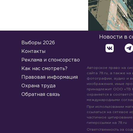
Новости в 
Выборы 2026
Контакты
Реклама и спонсорство
Авторское право на си
Как нас смотреть?
сайта 78.ru, а также на
Правовая информация
фотографии, аудио и в
изображения, иные про
Охрана труда
принадлежит ООО «ТВ 
Обратная связь
охраняется в соответст
международными согла
При использовании мате
ссылаться на сетевое из
частичное цитирование
гиперссылки на 78.ru
Ответственность за со