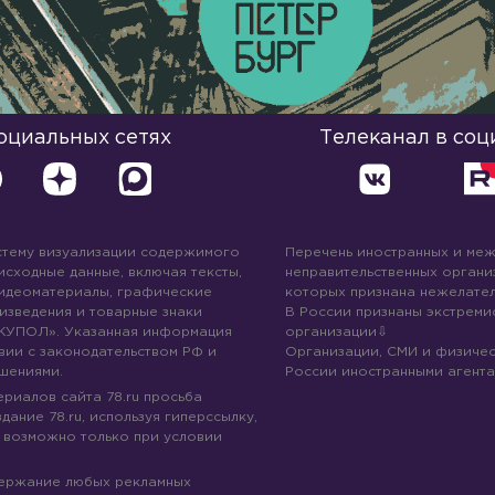
социальных сетях
Телеканал в соц
стему визуализации содержимого
Перечень иностранных и ме
 исходные данные, включая тексты,
неправительственных организ
идеоматериалы, графические
которых признана нежелател
изведения и товарные знаки
В России признаны экстреми
КУПОЛ». Указанная информация
организации
вии с законодательством РФ и
Организации, СМИ и физичес
шениями.
России иностранными агента
риалов сайта 78.ru просьба
дание 78.ru, используя гиперссылку,
 возможно только при условии
держание любых рекламных