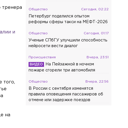
о тренера
Общество
Сегодня, 02:22
Петербург поделился опытом
реформы сферы такси на МЕФТ-2026
алии и
Общество
Сегодня, 01:17
Ученые СПбГУ улучшили способность
нейросети вести диалог
Происшествия
Вчера, 23:51
На Пейзажной в ночном
пожаре сгорели три автомобиля
 того,
Общество
Вчера, 22:56
тье
В России с сентября изменятся
правила оповещения пассажиров об
за
отмене или задержке поездов
Происшествия
Вчера, 21:52
е на
На проспекте Энгельса в ДТП
пострадал мотоциклист