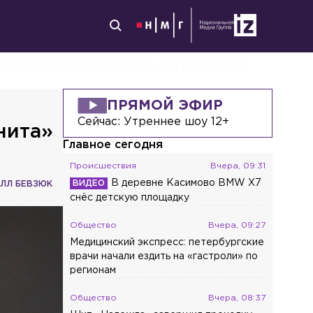
ВСКОГО ШОССЕ ПЕРЕКРОЮТ ДЛЯ ДВИЖЕНИЯ
ПРЯМОЙ ЭФИР
Сейчас:
Утреннее шоу 12+
нита»
Главное сегодня
Происшествия
Вчера, 09:31
В деревне Касимово BMW X7
ЛЛ БЕВЗЮК
снёс детскую площадку
Общество
Вчера, 09:27
Медицинский экспресс: петербургские
врачи начали ездить на «гастроли» по
регионам
Общество
Вчера, 08:37