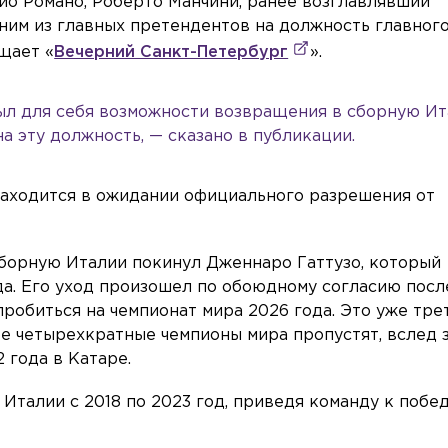
о Романо, Роберто Манчини, ранее возглавлявший
дним из главных претендентов на должность главног
щает «
Вечерний Санкт-Петербург
».
ыл для себя возможности возвращения в сборную Ит
а эту должность, — сказано в публикации.
находится в ожидании официального разрешения от
 сборную Италии покинул Дженнаро Гаттузо, который
а. Его уход произошел по обоюдному согласию после
пробиться на чемпионат мира 2026 года. Это уже тре
е четырехкратные чемпионы мира пропустят, вслед 
 года в Катаре.
Италии с 2018 по 2023 год, приведя команду к побед