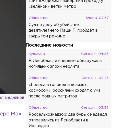
Щит «Надежда» завершил проходку
«зелёной» ветки метро
Общество
Вчера, 07:37
Суд по делу об убийстве
девятилетнего Паши Т. пройдёт в
закрытом режиме
Последние новости
Культура
Сегодня, 04:26
В Ленобласти впервые обнаружили
могильник эпохи неолита
Общество
Сегодня, 04:25
«Голоса в голове» и «связь с
космосом»: россиянки сходят с ума
после модных ретритов
л Бедняков
Общество
Сегодня, 03:36
ере Max!
Россельхознадзор: два бурых медведя
отправились из Ленобласти в
Ирландию