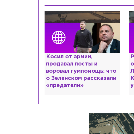
краинке,
Косил от армии,
Р
нтов в РФ и
продавал посты и
о
ть: как
воровал гумпомощь: что
Л
рий Шевчук
о Зеленском рассказали
К
«предатели»
у