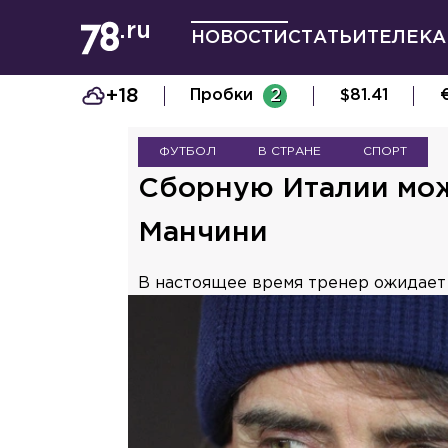
НОВОСТИ
СТАТЬИ
ТЕЛЕКА
+18
Пробки
2
$
81.41
ФУТБОЛ
В СТРАНЕ
СПОРТ
Сборную Италии мож
Манчини
В настоящее время тренер ожидает