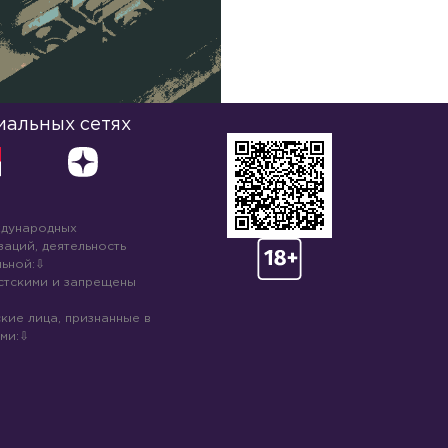
иальных сетях
ждународных
аций, деятельность
ьной:
стскими и запрещены
кие лица, признанные в
ми: