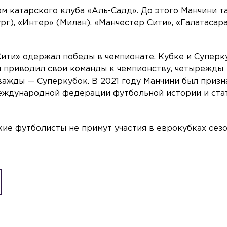
ом катарского клуба «Аль-Садд». До этого Манчини т
г), «Интер» (Милан), «Манчестер Сити», «Галатасара
ити» одержал победы в чемпионате, Кубке и Суперк
 приводил свои команды к чемпионству, четырежды
ажды — Суперкубок. В 2021 году Манчини был призн
еждународной федерации футбольной истории и стат
ские футболисты не примут участия в еврокубках сез