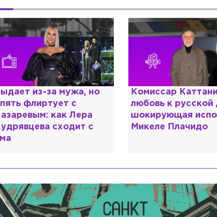
ыдает из-за мужа, но
Комиссар Каттани
пять флиртует с
любовь к русской
азаревым: как Лера
шокирующая испо
удрявцева сходит с
Микеле Плачидо
ма