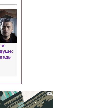
 и
Специалист с напрасным
 душе:
дипломом: почему мир
ведь
разочаровался в высшем
образовании?