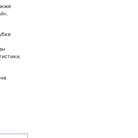
акже
Общество
Вчера, 21:30
й»,
Ушла из жизни Фаина Наумовна
Саевич
Общество
Вчера, 20:52
убке
Более 8,5 тонны опасного мяса сняли с
прилавков в Петербурге и Ленобласти
ан
истики,
она