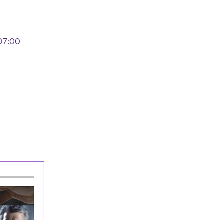
продуктам
Общество
Сегодня, 15:37
Неизвестный живодёр оставил
07:00
кошачью голову посреди СНТ в
Лужском районе
Общество
Сегодня, 15:07
В Гатчине открыли обновлённую алею
Императора Павла I
Общество
Сегодня, 14:45
Финляндия потратит 800 тыс. евро на
новый экзамен для мигрантов
Происшествия
Сегодня, 14:34
В Ленобласти в лобовом столкновении
легковушек пострадали четыре
человека
Общество
Сегодня, 14:04