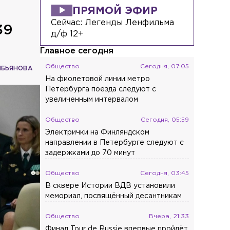
ПРЯМОЙ ЭФИР
Сейчас:
Легенды Ленфильма
39
д/ф 12+
Главное сегодня
Общество
Сегодня, 07:05
ИБЬЯНОВА
На фиолетовой линии метро
Петербурга поезда следуют с
увеличенным интервалом
Общество
Сегодня, 05:59
Электрички на Финляндском
направлении в Петербурге следуют с
задержками до 70 минут
Общество
Сегодня, 03:45
В сквере Истории ВДВ установили
мемориал, посвящённый десантникам
Общество
Вчера, 21:33
Финал Tour de Russie впервые пройдёт