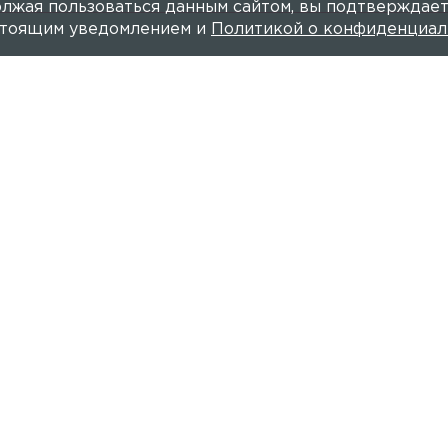
лжая пользоваться данным сайтом, вы подтверждает
астоящим уведомлением и
Политикой о конфиденциал
а о росте числа пересекающи
 границу в праздники
6 МАРТА, 12:22
ИРИНА ХАБ
ока через МАПП Ивангород.