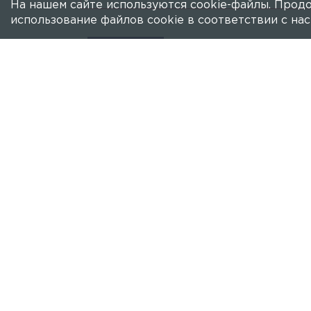
На нашем сайте используются cookie-файлы. Продо
использование файлов cookie в соответствии с н
ТАМОЖНЯ
Таможня предупредил
российско-эстонскую
Ожидается увеличение пассажиропот