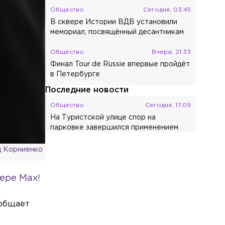
Общество
Сегодня, 03:45
В сквере Истории ВДВ установили
мемориал, посвящённый десантникам
Общество
Вчера, 21:33
Финал Tour de Russie впервые пройдёт
в Петербурге
Последние новости
Общество
Сегодня, 17:09
На Туристской улице спор на
парковке завершился применением
перцового баллончика
 Корниенко
Общество
Сегодня, 16:29
Более 4 тыс. человек пришли на парад
ере Max!
физкультурников в Петербурге
Общество
Сегодня, 16:15
ообщает
Россиянам объяснили, о каких
проблемах говорит тяга к зелёным