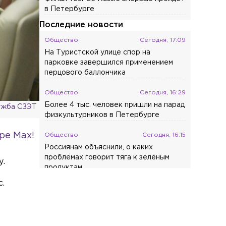
в Петербурге
Последние новости
Общество
Сегодня, 17:09
На Туристской улице спор на
парковке завершился применением
перцового баллончика
Общество
Сегодня, 16:29
Более 4 тыс. человек пришли на парад
ужба СЗЭТ
физкультурников в Петербурге
ре Max!
Общество
Сегодня, 16:15
Россиянам объяснили, о каких
проблемах говорит тяга к зелёным
у.
продуктам
.
Общество
Сегодня, 15:37
Неизвестный живодёр оставил
кошачью голову посреди СНТ в
Лужском районе