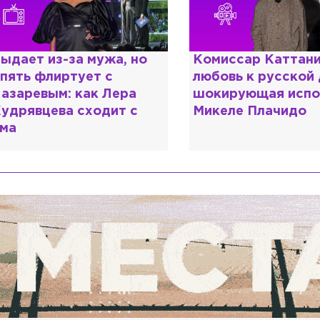
омиссар Каттани и
Специалист с нап
юбовь к русской душе:
дипломом: почему
окирующая исповедь
разочаровался в 
икеле Плачидо
образовании?