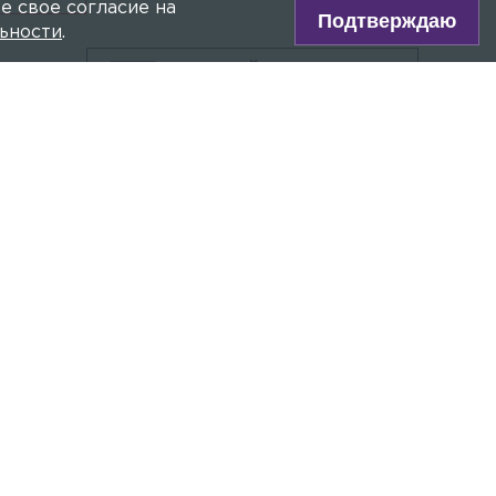
е свое согласие на
Подтверждаю
кандидатов
ьности
.
Общество
Сегодня, 13:25
ПРЯМОЙ ЭФИР
Трёх предпринимателей из
Сейчас:
Легенды Ленфильма
х
Петербурга и Ленобласти
д/ф 12+
оштрафовали за продажу снюса
Главное сегодня
Общество
Сегодня, 07:05
ИБЬЯНОВА
На фиолетовой линии метро
Петербурга поезда следуют с
увеличенным интервалом
Общество
Сегодня, 05:59
Электрички на Финляндском
направлении в Петербурге следуют с
задержками до 70 минут
Общество
Сегодня, 03:45
В сквере Истории ВДВ установили
мемориал, посвящённый десантникам