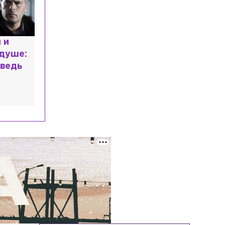
В жилом доме на улице Александра
Невского прорвало трубу с горячей
водой
расным
Общество
Сегодня, 13:58
 мир
В Петербурге на выборы депутатов
Госдумы России выдвинулись 60
высшем
кандидатов
Общество
Сегодня, 13:25
Трёх предпринимателей из
Петербурга и Ленобласти
оштрафовали за продажу снюса