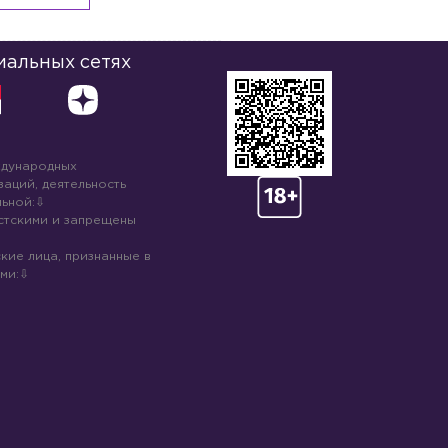
иальных сетях
ждународных
аций, деятельность
ьной:
стскими и запрещены
кие лица, признанные в
ми: