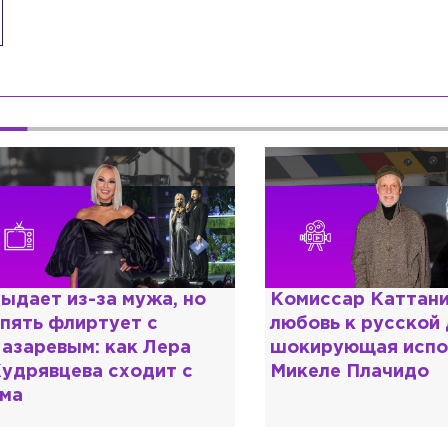
омиссар Каттани и
Специалист с нап
юбовь к русской душе:
дипломом: почему
окирующая исповедь
разочаровался в 
икеле Плачидо
образовании?