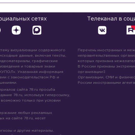
социальных сетях
Телеканал в соц
стему визуализации содержимого
Перечень иностранных и ме
 исходные данные, включая тексты,
неправительственных организ
идеоматериалы, графические
которых признана нежелател
изведения и товарные знаки
В России признаны экстреми
КУПОЛ». Указанная информация
организации
вии с законодательством РФ и
Организации, СМИ и физичес
шениями.
России иностранными агента
риалов сайта 78.ru просьба
дание 78.ru, используя гиперссылку,
 возможно только при условии
держание любых рекламных
х на сайте 78.ru, несет
огнозы и другие материалы,