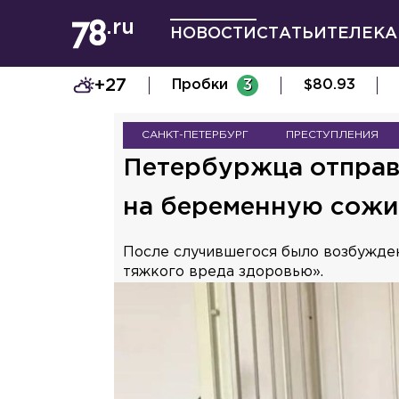
НОВОСТИ
СТАТЬИ
ТЕЛЕКА
+27
Пробки
3
$
80.93
САНКТ-ПЕТЕРБУРГ
ПРЕСТУПЛЕНИЯ
Петербуржца отправ
на беременную сожи
После случившегося было возбужде
тяжкого вреда здоровью».