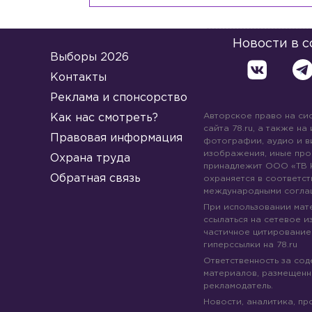
Новости в 
Выборы 2026
Контакты
Реклама и спонсорство
Авторское право на си
Как нас смотреть?
сайта 78.ru, а также на
Правовая информация
фотографии, аудио и в
изображения, иные про
Охрана труда
принадлежит ООО «ТВ 
Обратная связь
охраняется в соответст
международными согла
При использовании мате
ссылаться на сетевое из
частичное цитирование
гиперссылки на 78.ru
Ответственность за со
материалов, размещенны
рекламодатель.
Новости, аналитика, пр