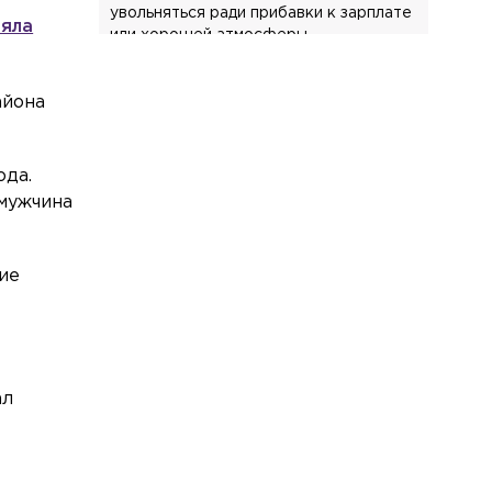
увольняться ради прибавки к зарплате
ряла
или хорошей атмосферы
Происшествия
Сегодня, 13:03
айона
«Попросил прощения» — мать
пострадавших в ДТП в Пушкине
близняшек рассказала о суде
ода.
Общество
Сегодня, 12:56
 мужчина
Терапевт назвала опасные БАДы: от
поражения печени до остановки
дыхания
ие
Происшествия
Сегодня, 12:45
Руководителя «церкви
мормонов» в Ленобласти подозревают
в финансировании запрещённой ФБК*
ал
Общество
Сегодня, 12:40
Психолог: скроллинг ленты после
работы увеличивает усталость