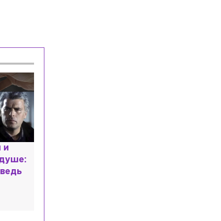
Общество
Сегодня, 12:25
В Петербурге каждый второй таксист
оказался иногородним
Общество
Сегодня, 12:10
Девочка с «маской Бэтмена» впервые
показала лицо после операции в
Петербурге
Общество
Сегодня, 12:09
В России предложили оптимизировать
перечень олимпиад для поступления в
вузы
расным
 мир
высшем