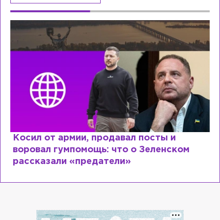
Рыдает из-за мужа, но опять флиртует с
Лазаревым: как Лера Кудрявцева
сходит с ума