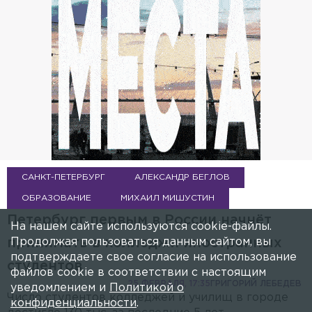
САНКТ-ПЕТЕРБУРГ
АЛЕКСАНДР БЕГЛОВ
ОБРАЗОВАНИЕ
МИХАИЛ МИШУСТИН
Петербург первым в России начнёт
На нашем сайте используются cookie-файлы.
Продолжая пользоваться данным сайтом, вы
принимать в колледжи иностранных
подтверждаете свое согласие на использование
студентов
файлов cookie в соответствии с настоящим
25 ФЕВРАЛЯ, 17:35
ГРИГОРИЙ ЛЕБЕДЕВ
уведомлением и
Политикой о
Число студентов колледжей и училищ в городе
конфиденциальности
.