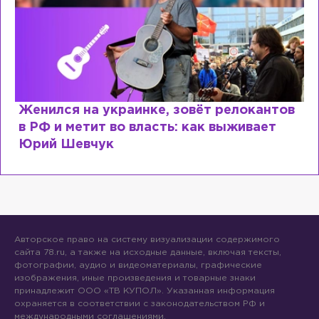
Женился на украинке, зовёт релокантов
в РФ и метит во власть: как выживает
Юрий Шевчук
Авторское право на систему визуализации содержимого
сайта 78.ru, а также на исходные данные, включая тексты,
фотографии, аудио и видеоматериалы, графические
изображения, иные произведения и товарные знаки
принадлежит ООО «ТВ КУПОЛ». Указанная информация
охраняется в соответствии с законодательством РФ и
международными соглашениями.