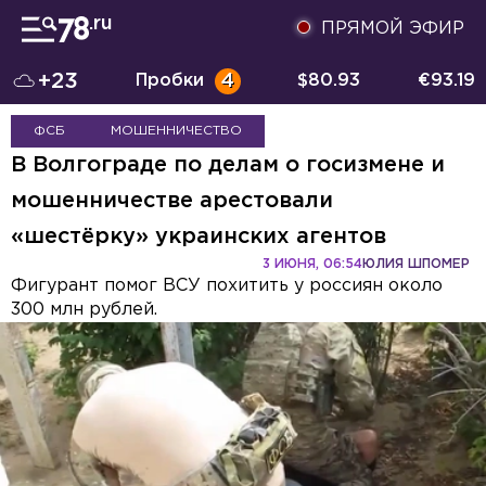
ПРЯМОЙ ЭФИР
+23
Пробки
4
$
80.93
€
93.19
ФСБ
МОШЕННИЧЕСТВО
В Волгограде по делам о госизмене и
мошенничестве арестовали
«шестёрку» украинских агентов
3 ИЮНЯ, 06:54
ЮЛИЯ ШПОМЕР
Фигурант помог ВСУ похитить у россиян около
300 млн рублей.