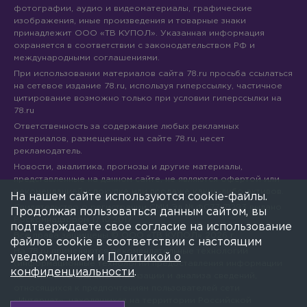
фотографии, аудио и видеоматериалы, графические
изображения, иные произведения и товарные знаки
принадлежит ООО «ТВ КУПОЛ». Указанная информация
охраняется в соответствии с законодательством РФ и
международными соглашениями.
При использовании материалов сайта 78.ru просьба ссылаться
на сетевое издание 78.ru, используя гиперссылку, частичное
цитирование возможно только при условии гиперссылки на
78.ru
Ответственность за содержание любых рекламных
материалов, размещенных на сайте 78.ru, несет
рекламодатель.
Новости, аналитика, прогнозы и другие материалы,
представленные на данном сайте, не являются офертой или
рекомендацией к покупке или продаже каких-либо активов.
На нашем сайте используются cookie-файлы.
Свидетельство о регистрации СМИ Эл № ФС77-71293 выдано
Продолжая пользоваться данным сайтом, вы
Роскомнадзором 17.10.2017
подтверждаете свое согласие на использование
Все права защищены © ООО «ТВ КУПОЛ»
2026
г.
файлов cookie в соответствии с настоящим
На 78.ru применяются рекомендательные технологии
уведомлением и
Политикой о
(информационные технологии предоставления информации
конфиденциальности
.
на основе сбора, систематизации и анализа сведений,
относящихся к предпочтениям пользователей сети
«Интернет», находящихся на территории Российской