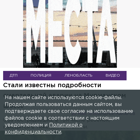
ДТП
ПОЛИЦИЯ
ЛЕНОБЛАСТЬ
ВИДЕО
Стали известны подробности
смертельной аварии на Мурманском
На нашем сайте используются cookie-файлы.
Продолжая пользоваться данным сайтом, вы
шоссе
подтверждаете свое согласие на использование
20 МАЯ, 13:30
АНДРЕЙ МАКАРОВ
файлов cookie в соответствии с настоящим
Оба пострадавших, в том числе ребёнок,
уведомлением и
Политикой о
находятся в тяжёлом состоянии.
конфиденциальности
.