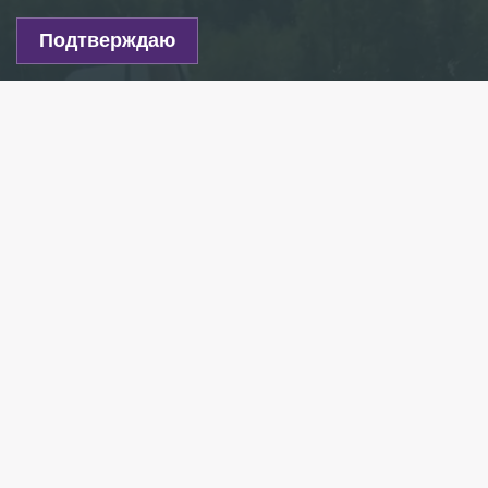
Подтверждаю
Фото: «Мегаполис»
Есть новость?
Присылайте
сюда!
Читайте нас в мессенджере Max!
Полицией выясняются обстоятельства аварии
с погибшей и пострадавшими на трассе «Кола»
в Кировском районе Ленинградской области.