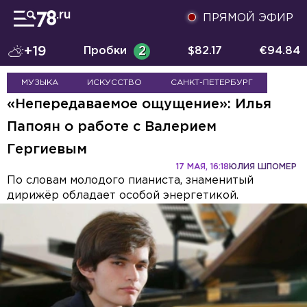
ПРЯМОЙ ЭФИР
+19
Пробки
2
$
82.17
€
94.84
МУЗЫКА
ИСКУССТВО
САНКТ-ПЕТЕРБУРГ
«Непередаваемое ощущение»: Илья
Папоян о работе с Валерием
Гергиевым
17 МАЯ, 16:18
ЮЛИЯ ШПОМЕР
По словам молодого пианиста, знаменитый
дирижёр обладает особой энергетикой.