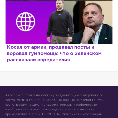
Косил от армии, продавал посты и
воровал гумпомощь: что о Зеленском
рассказали «предатели»
Авторское право на систему визуализации содержимого
сайта 78.ru, а также на исходные данные, включая тексты,
фотографии, аудио и видеоматериалы, графические
изображения, иные произведения и товарные знаки
принадлежит ООО «ТВ КУПОЛ». Указанная информация