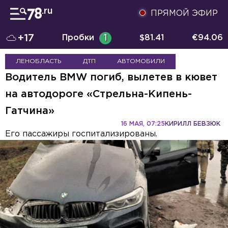
ПРЯМОЙ ЭФИР
+17
Пробки
1
$
81.41
€
94.06
ЛЕНОБЛАСТЬ
ДТП
АВТОМОБИЛИ
Водитель BMW погиб, вылетев в кювет
на автодороге «Стрельна-Кипень-
Гатчина»
16 МАЯ, 07:25
КИРИЛЛ БЕВЗЮК
Его пассажиры госпитализированы.