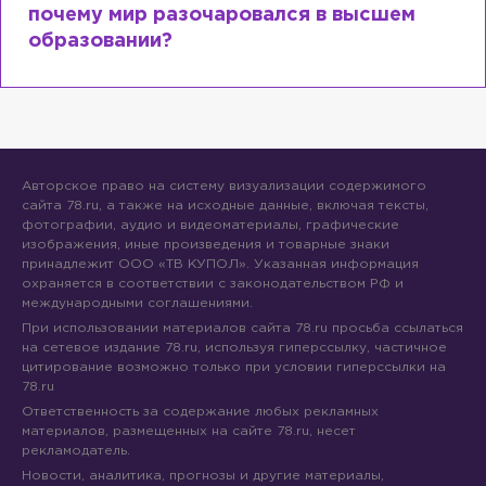
почему мир разочаровался в высшем
образовании?
Авторское право на систему визуализации содержимого
сайта 78.ru, а также на исходные данные, включая тексты,
фотографии, аудио и видеоматериалы, графические
изображения, иные произведения и товарные знаки
принадлежит ООО «ТВ КУПОЛ». Указанная информация
охраняется в соответствии с законодательством РФ и
международными соглашениями.
При использовании материалов сайта 78.ru просьба ссылаться
на сетевое издание 78.ru, используя гиперссылку, частичное
цитирование возможно только при условии гиперссылки на
78.ru
Ответственность за содержание любых рекламных
материалов, размещенных на сайте 78.ru, несет
рекламодатель.
Новости, аналитика, прогнозы и другие материалы,