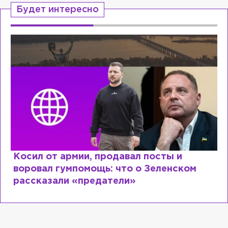
Будет интересно
Косил от армии, продавал посты и
воровал гумпомощь: что о Зеленском
рассказали «предатели»