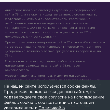
Авторское право на систему визуализации содержимого
сайта 78.ru, а также на исходные данные, включая тексты,
фотографии, аудио и видеоматериалы, графические
изображения, иные произведения и товарные знаки
принадлежит ООО «ТВ КУПОЛ». Указанная информация
охраняется в соответствии с законодательством РФ и
международными соглашениями.
При использовании материалов сайта 78.ru просьба ссылаться
на сетевое издание 78.ru, используя гиперссылку, частичное
цитирование возможно только при условии гиперссылки на
78.ru
Ответственность за содержание любых рекламных
материалов, размещенных на сайте 78.ru, несет
рекламодатель.
Новости, аналитика, прогнозы и другие материалы,
представленные на данном сайте, не являются офертой или
рекомендацией к покупке или продаже каких-либо активов.
На нашем сайте используются cookie-файлы.
Свидетельство о регистрации СМИ Эл № ФС77-71293 выдано
Продолжая пользоваться данным сайтом, вы
Роскомнадзором 17.10.2017
подтверждаете свое согласие на использование
Все права защищены © ООО «ТВ КУПОЛ»
2026
г.
файлов cookie в соответствии с настоящим
На 78.ru применяются рекомендательные технологии
уведомлением и
Политикой о