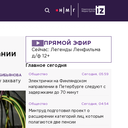
ВСКОГО ПРОРВАЛО ТРУБУ С ГОРЯЧЕЙ ВОДОЙ
ПРЯМОЙ ЭФИР
Сейчас:
Легенды Ленфильма
ании
д/ф 12+
Главное сегодня
Общество
Сегодня, 05:59
БИБЬЯНОВА
 захвату
Электрички на Финляндском
направлении в Петербурге следуют с
задержками до 70 минут
Общество
Сегодня, 04:54
Минтруд подготовил проект о
расширении категорий лиц, которым
полагаются две пенсии