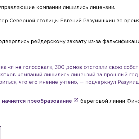
 управляющие компании лишились лицензии.
атор Северной столицы Евгений Разумишкин во врем
подверглись рейдерскому захвату из-за фальсификац
ка «я не голосовал», 300 домов отстояли свою собс
сятков компаний лишились лицензий за прошлый год
иться, что его мнение учтено, — подчеркнул Разумиш
у
начнется преобразование
береговой линии Фин