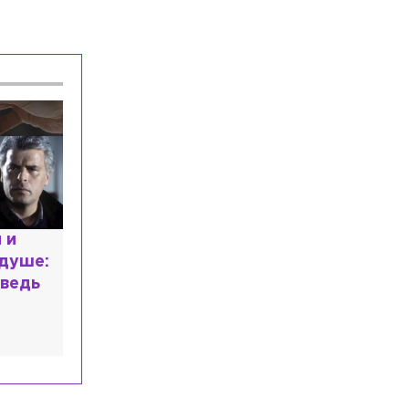
Общество
Сегодня, 13:58
В Петербурге на выборы депутатов
Госдумы России выдвинулись 60
кандидатов
Общество
Сегодня, 13:25
Трёх предпринимателей из
Петербурга и Ленобласти
оштрафовали за продажу снюса
Общество
Сегодня, 13:02
В День окончания Ленинградской
битвы три моста получат специальную
апрасным
подсветку
му мир
в высшем