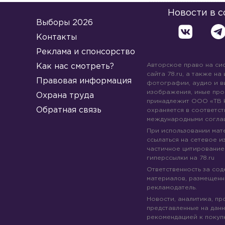
Новости в 
Выборы 2026
Контакты
Реклама и спонсорство
Авторское право на си
Как нас смотреть?
сайта 78.ru, а также на
Правовая информация
фотографии, аудио и в
изображения, иные про
Охрана труда
принадлежит ООО «ТВ 
Обратная связь
охраняется в соответст
международными согла
При использовании мате
ссылаться на сетевое из
частичное цитирование
гиперссылки на 78.ru
Ответственность за со
материалов, размещенны
рекламодатель.
Новости, аналитика, пр
представленные на данн
рекомендацией к покуп