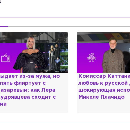
Комиссар Каттани и
Специалист с н
любовь к русской душе:
дипломом: поче
шокирующая исповедь
разочаровался 
Микеле Плачидо
образовании?