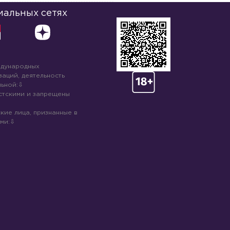
иальных сетях
ждународных
аций, деятельность
ьной:
стскими и запрещены
кие лица, признанные в
ми: