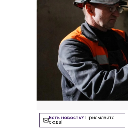
Есть новость?
Присылайте
сюда!