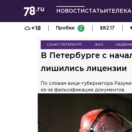
НОВОСТИ
СТАТЬИ
ТЕЛЕКА
+18
Пробки
2
$
82.17
САНКТ-ПЕТЕРБУРГ
ЖКХ
НЕДВИ
В Петербурге с нача
лишились лицензии
По словам вице-губернатора Разуми
из-за фальсификации документов.