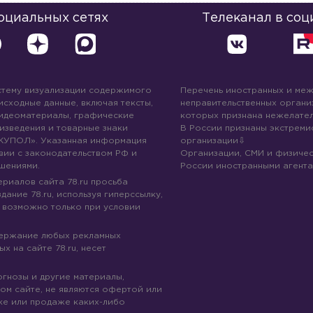
социальных сетях
Телеканал в соц
стему визуализации содержимого
Перечень иностранных и ме
 исходные данные, включая тексты,
неправительственных организ
идеоматериалы, графические
которых признана нежелател
изведения и товарные знаки
В России признаны экстреми
КУПОЛ». Указанная информация
организации
вии с законодательством РФ и
Организации, СМИ и физичес
шениями.
России иностранными агента
риалов сайта 78.ru просьба
дание 78.ru, используя гиперссылку,
 возможно только при условии
держание любых рекламных
х на сайте 78.ru, несет
огнозы и другие материалы,
ом сайте, не являются офертой или
ке или продаже каких-либо