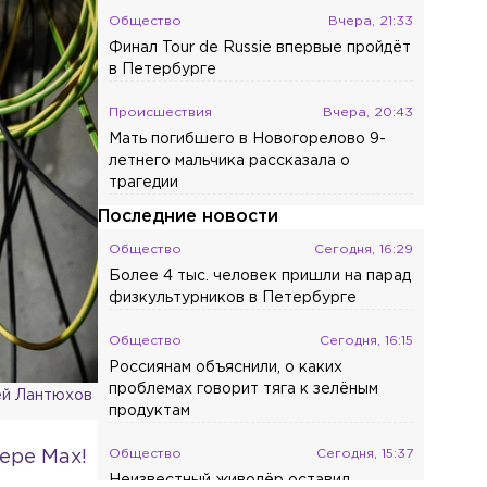
Общество
Вчера, 21:33
Финал Tour de Russie впервые пройдёт
в Петербурге
Происшествия
Вчера, 20:43
Мать погибшего в Новогорелово 9-
летнего мальчика рассказала о
трагедии
Последние новости
Общество
Сегодня, 16:29
Более 4 тыс. человек пришли на парад
физкультурников в Петербурге
Общество
Сегодня, 16:15
Россиянам объяснили, о каких
проблемах говорит тяга к зелёным
й Лантюхов
продуктам
Общество
Сегодня, 15:37
ере Max!
Неизвестный живодёр оставил