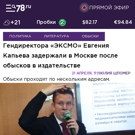
ПРЯМОЙ ЭФИР
+21
Пробки
2
$
82.17
€
94.84
ПОЛИТИКА
ЛИТЕРАТУРА
ОБЫСКИ
Гендиректора «ЭКСМО» Евгения
Капьева задержали в Москве после
обысков в издательстве
21 АПРЕЛЯ, 11:19
ЮЛИЯ ШПОМЕР
Обыски проходят по нескольким адресам.