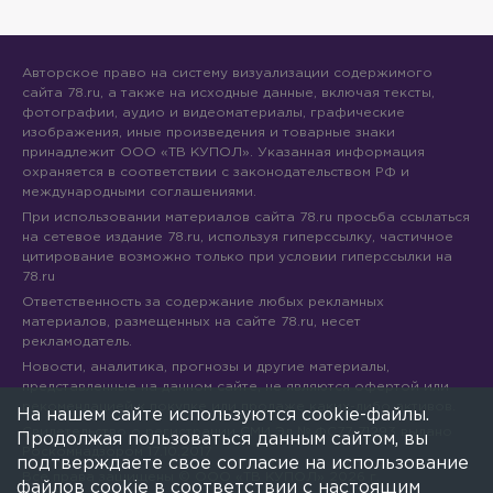
Авторское право на систему визуализации содержимого
сайта 78.ru, а также на исходные данные, включая тексты,
фотографии, аудио и видеоматериалы, графические
изображения, иные произведения и товарные знаки
принадлежит ООО «ТВ КУПОЛ». Указанная информация
охраняется в соответствии с законодательством РФ и
международными соглашениями.
При использовании материалов сайта 78.ru просьба ссылаться
на сетевое издание 78.ru, используя гиперссылку, частичное
цитирование возможно только при условии гиперссылки на
78.ru
Ответственность за содержание любых рекламных
материалов, размещенных на сайте 78.ru, несет
рекламодатель.
Новости, аналитика, прогнозы и другие материалы,
представленные на данном сайте, не являются офертой или
рекомендацией к покупке или продаже каких-либо активов.
На нашем сайте используются cookie-файлы.
Свидетельство о регистрации СМИ Эл № ФС77-71293 выдано
Продолжая пользоваться данным сайтом, вы
Роскомнадзором 17.10.2017
подтверждаете свое согласие на использование
Все права защищены © ООО «ТВ КУПОЛ»
2026
г.
файлов cookie в соответствии с настоящим