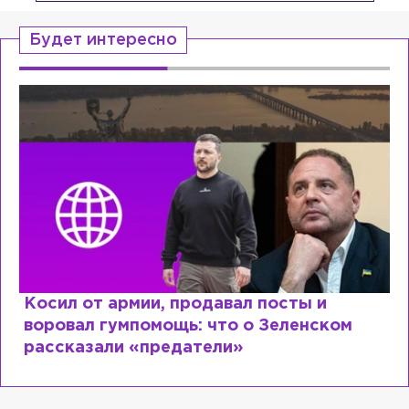
Будет интересно
Косил от армии, продавал посты и
воровал гумпомощь: что о Зеленском
рассказали «предатели»