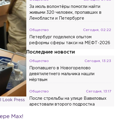
За июль волонтёры помогли найти
живыми 320 человек, пропавших в
Ленобласти и Петербурге
Общество
Сегодня, 02:22
Петербург поделился опытом
реформы сферы такси на МЕФТ-2026
Последние новости
Общество
Сегодня, 13:23
Пропавшего в Новогорелово
девятилетнего мальчика нашли
мёртвым
Общество
Сегодня, 13:17
После стрельбы на улице Вавиловых
 Look Press
арестовали второго подростка
ере Max!
Общество
Сегодня, 13:15
В Сестрорецке полностью
восстановили фундамент старинной