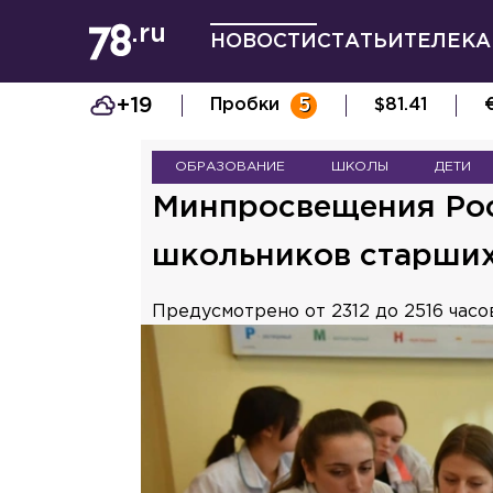
НОВОСТИ
СТАТЬИ
ТЕЛЕКА
+19
Пробки
5
$
81.41
ОБРАЗОВАНИЕ
ШКОЛЫ
ДЕТИ
Минпросвещения Рос
школьников старших
Предусмотрено от 2312 до 2516 часов