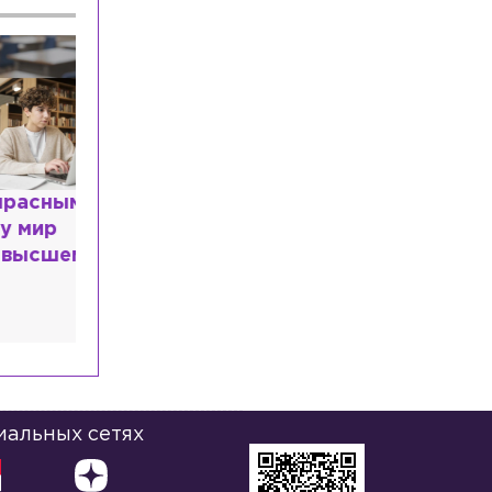
Происшествия
Сегодня, 12:34
Экс-глава НИИ Виктор Трухин получил
срок и сразу вышел на свободу в зале
суда в Петербурге
Общество
Сегодня, 12:25
С 10 августа изменится режим работы
вестибюля станции «Чкаловская»
расным
Общество
Сегодня, 12:19
 мир
Появилось видео, как мальчику
высшем
раздавило голову воротами на
Коломенской
иальных сетях