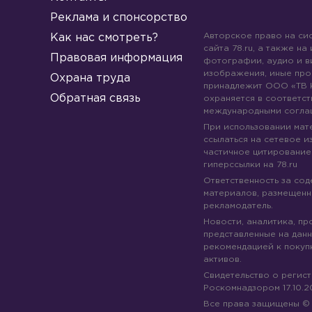
Реклама и спонсорство
Авторское право на си
Как нас смотреть?
сайта 78.ru, а также на
Правовая информация
фотографии, аудио и в
изображения, иные про
Охрана труда
принадлежит ООО «ТВ 
Обратная связь
охраняется в соответст
международными согла
При использовании мате
ссылаться на сетевое из
частичное цитирование
гиперссылки на 78.ru
Ответственность за со
материалов, размещенны
рекламодатель.
Новости, аналитика, пр
представленные на данн
рекомендацией к покуп
активов.
Свидетельство о регис
Роскомнадзором 17.10.2
Все права защищены 