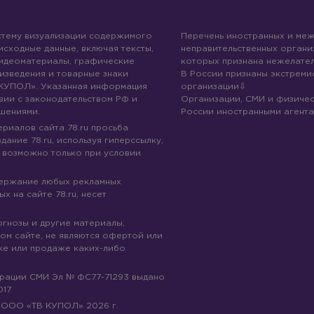
стему визуализации содержимого
Перечень иностранных и ме
 исходные данные, включая тексты,
неправительственных организ
идеоматериалы, графические
которых признана нежелател
изведения и товарные знаки
В России признаны экстреми
КУПОЛ». Указанная информация
организации
вии с законодательством РФ и
Организации, СМИ и физичес
шениями.
России иностранными агента
риалов сайта 78.ru просьба
дание 78.ru, используя гиперссылку,
 возможно только при условии
держание любых рекламных
х на сайте 78.ru, несет
огнозы и другие материалы,
ом сайте, не являются офертой или
ке или продаже каких-либо
трации СМИ Эл № ФС77-71293 выдано
017
© ООО «ТВ КУПОЛ»
2026
г.