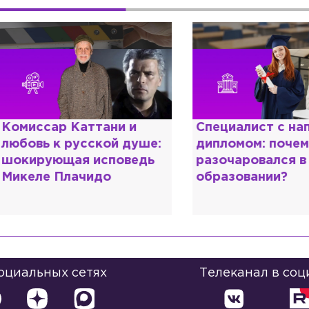
омиссар Каттани и
Специалист с нап
юбовь к русской душе:
дипломом: почему
окирующая исповедь
разочаровался в 
икеле Плачидо
образовании?
социальных сетях
Телеканал в соц