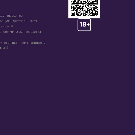
ждународных
аций, деятельность
ьной:
стскими и запрещены
кие лица, признанные в
ми: