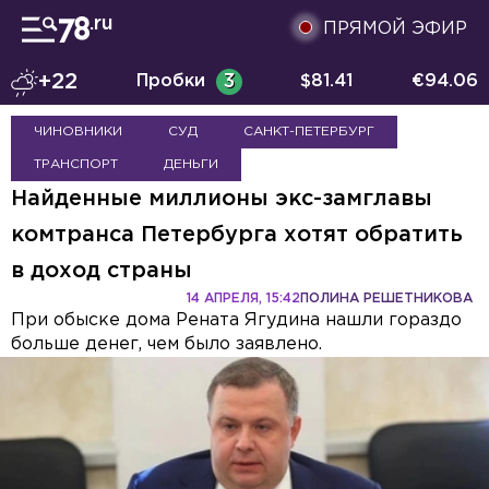
ПРЯМОЙ ЭФИР
+22
Пробки
3
$
81.41
€
94.06
ЧИНОВНИКИ
СУД
САНКТ-ПЕТЕРБУРГ
ТРАНСПОРТ
ДЕНЬГИ
Найденные миллионы экс-замглавы
комтранса Петербурга хотят обратить
в доход страны
14 АПРЕЛЯ, 15:42
ПОЛИНА РЕШЕТНИКОВА
При обыске дома Рената Ягудина нашли гораздо
больше денег, чем было заявлено.