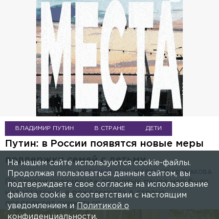
ВЛАДИМИР ПУТИН
В СТРАНЕ
ДЕТИ
Путин: в России появятся новые меры
поддержки семей с детьми
На нашем сайте используются cookie-файлы.
8 ДЕКАБРЯ 2025, 13:53
МАРИЯ КОЛМАКОВА
Продолжая пользоваться данным сайтом, вы
По словам президента, принятых ранее мер было
подтверждаете свое согласие на использование
недостаточно, а рождаемость в стране
файлов cookie в соответствии с настоящим
продолжает снижаться.
уведомлением и
Политикой о
конфиденциальности
.