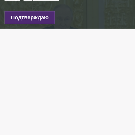
Подтверждаю
Фото: t.me/news_kremlin
Есть новость?
Присылайте
сюда!
Читайте нас в мессенджере Max!
В России появятся новые меры поддержки семей
с детьми, в том числе семейные выплаты. Об этом
сообщил президент РФ Владимир Путин