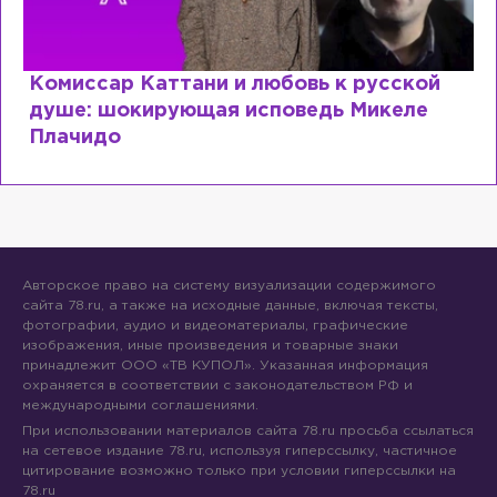
сской
Специалист с напрасным дипломом
келе
почему мир разочаровался в высш
образовании?
Авторское право на систему визуализации содержимого
сайта 78.ru, а также на исходные данные, включая тексты,
фотографии, аудио и видеоматериалы, графические
изображения, иные произведения и товарные знаки
принадлежит ООО «ТВ КУПОЛ». Указанная информация
охраняется в соответствии с законодательством РФ и
международными соглашениями.
При использовании материалов сайта 78.ru просьба ссылаться
на сетевое издание 78.ru, используя гиперссылку, частичное
цитирование возможно только при условии гиперссылки на
78.ru