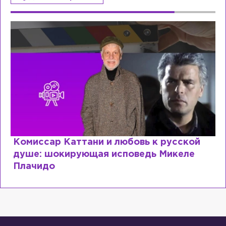
ттани и любовь к русской
Специалист с
ующая исповедь Микеле
почему мир р
образовании?