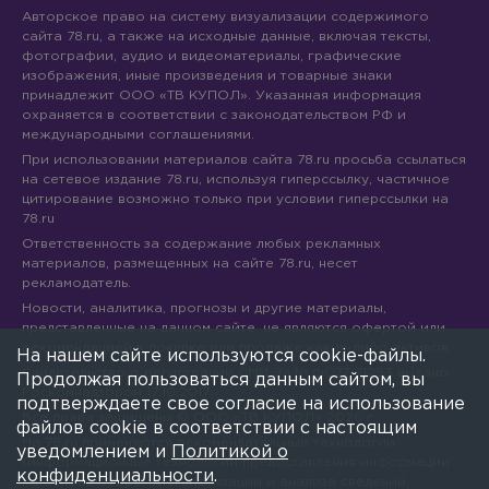
Авторское право на систему визуализации содержимого
сайта 78.ru, а также на исходные данные, включая тексты,
фотографии, аудио и видеоматериалы, графические
изображения, иные произведения и товарные знаки
принадлежит ООО «ТВ КУПОЛ». Указанная информация
охраняется в соответствии с законодательством РФ и
международными соглашениями.
При использовании материалов сайта 78.ru просьба ссылаться
на сетевое издание 78.ru, используя гиперссылку, частичное
цитирование возможно только при условии гиперссылки на
78.ru
Ответственность за содержание любых рекламных
материалов, размещенных на сайте 78.ru, несет
рекламодатель.
Новости, аналитика, прогнозы и другие материалы,
представленные на данном сайте, не являются офертой или
рекомендацией к покупке или продаже каких-либо активов.
На нашем сайте используются cookie-файлы.
Свидетельство о регистрации СМИ Эл № ФС77-71293 выдано
Продолжая пользоваться данным сайтом, вы
Роскомнадзором 17.10.2017
подтверждаете свое согласие на использование
Все права защищены © ООО «ТВ КУПОЛ»
2026
г.
файлов cookie в соответствии с настоящим
На 78.ru применяются рекомендательные технологии
уведомлением и
Политикой о
(информационные технологии предоставления информации
конфиденциальности
.
на основе сбора, систематизации и анализа сведений,