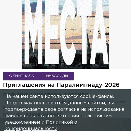
ОЛИМПИАДА
ИНВАЛИДЫ
Приглашения на Паралимпиаду-2026
получили шестеро россиян
На нашем сайте используются cookie-файлы.
17 ФЕВРАЛЯ, 08:44
АНДРЕЙ МАКАРОВ
Продолжая пользоваться данным сайтом, вы
Был направлен список из 16-ти кандидатов на
подтверждаете свое согласие на использование
получение приглашений.
файлов cookie в соответствии с настоящим
уведомлением и
Политикой о
конфиденциальности
.