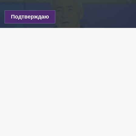
Подтверждаю
Фото: Pavel Kashaev/globallookpress.com
Есть новость?
Присылайте
сюда!
Читайте нас в мессенджере Max!
Двухсторонние приглашения на Паралимпийские
игры 2026 года получили шесть россиян, сообщил
ТАСС
президент Паралимпийского комитета
России Павел Рожков.