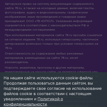
Авторское право на систему визуализации содержимого
сайта 78.ru, а также на исходные данные, включая тексты,
фотографии, аудио и видеоматериалы, графические
изображения, иные произведения и товарные знаки
принадлежит ООО «ТВ КУПОЛ». Указанная информация
охраняется в соответствии с законодательством РФ и
международными соглашениями.
При использовании материалов сайта 78.ru просьба ссылаться
на сетевое издание 78.ru, используя гиперссылку, частичное
цитирование возможно только при условии гиперссылки на
78.ru
Ответственность за содержание любых рекламных
материалов, размещенных на сайте 78.ru, несет
рекламодатель.
Новости, аналитика, прогнозы и другие материалы,
представленные на данном сайте, не являются офертой или
рекомендацией к покупке или продаже каких-либо активов.
На нашем сайте используются cookie-файлы.
Свидетельство о регистрации СМИ Эл № ФС77-71293 выдано
Продолжая пользоваться данным сайтом, вы
Роскомнадзором 17.10.2017
подтверждаете свое согласие на использование
Все права защищены © ООО «ТВ КУПОЛ»
2026
г.
файлов cookie в соответствии с настоящим
На 78.ru применяются рекомендательные технологии
уведомлением и
Политикой о
(информационные технологии предоставления информации
конфиденциальности
.
на основе сбора, систематизации и анализа сведений,