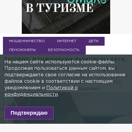
МОШЕННИЧЕСТВО
ИНТЕРНЕТ
ДЕТИ
ПЕНСИОНЕРЫ
БЕЗОПАСНОСТЬ
Эксперт: мошенникам интересны дети,
На нашем сайте используются cookie-файлы.
Продолжая пользоваться данным сайтом, вы
пожилые и владельцы криптовалют
подтверждаете свое согласие на использование
22 ИЮНЯ 2025, 07:45
АНДРЕЙ МАКАРОВ
файлов cookie в соответствии с настоящим
По словам специалиста, злоумышленники могут
уведомлением и
Политикой о
искать на устройстве криптокошельки.
конфиденциальности
.
Подтверждаю