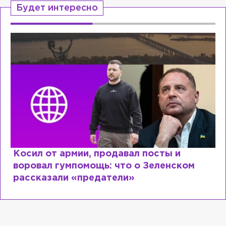
Будет интересно
Рыдает из-за мужа, но опять флиртует с
Лазаревым: как Лера Кудрявцева
сходит с ума