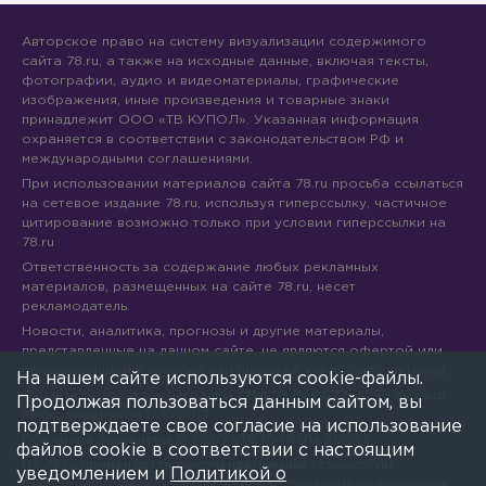
Авторское право на систему визуализации содержимого
сайта 78.ru, а также на исходные данные, включая тексты,
фотографии, аудио и видеоматериалы, графические
изображения, иные произведения и товарные знаки
принадлежит ООО «ТВ КУПОЛ». Указанная информация
охраняется в соответствии с законодательством РФ и
международными соглашениями.
При использовании материалов сайта 78.ru просьба ссылаться
на сетевое издание 78.ru, используя гиперссылку, частичное
цитирование возможно только при условии гиперссылки на
78.ru
Ответственность за содержание любых рекламных
материалов, размещенных на сайте 78.ru, несет
рекламодатель.
Новости, аналитика, прогнозы и другие материалы,
представленные на данном сайте, не являются офертой или
рекомендацией к покупке или продаже каких-либо активов.
На нашем сайте используются cookie-файлы.
Свидетельство о регистрации СМИ Эл № ФС77-71293 выдано
Продолжая пользоваться данным сайтом, вы
Роскомнадзором 17.10.2017
подтверждаете свое согласие на использование
Все права защищены © ООО «ТВ КУПОЛ»
2026
г.
файлов cookie в соответствии с настоящим
На 78.ru применяются рекомендательные технологии
уведомлением и
Политикой о
(информационные технологии предоставления информации