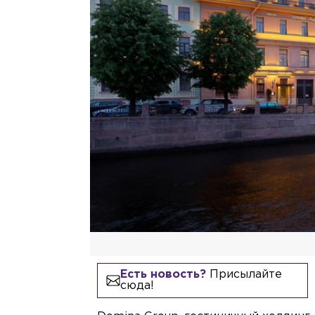
Есть новость?
Присылайте
сюда!