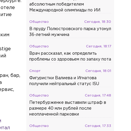
тербурге.
абсолютным победителем
 отеле
Международной олимпиады по ИИ
витие
Общество
Сегодня, 18:30
В пруду Полюстровского парка утонул
ским
36-летний мужчина
Общество
Сегодня, 18:17
stige
Врач рассказал, как определить
рий
проблемы со здоровьем по запаху пота
Спорт
Сегодня, 18:01
ан, бар,
Фигуристки Валиева и Игнатова
a
получили нейтральный статус ISU
ервис,
Общество
Сегодня, 17:48
Петербурженке выставили штраф в
размере 40 млн рублей после
неоплаченной парковки
и
Общество
Сегодня, 17:33
итал