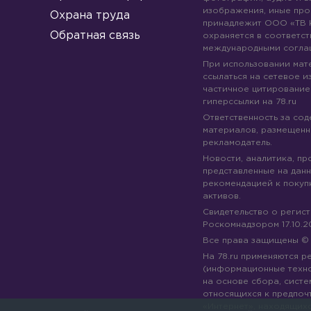
изображения, иные про
Охрана труда
принадлежит ООО «ТВ 
Обратная связь
охраняется в соответст
международными согла
При использовании мате
ссылаться на сетевое из
частичное цитирование
гиперссылки на 78.ru
Ответственность за со
материалов, размещенны
рекламодатель.
Новости, аналитика, пр
представленные на данн
рекомендацией к покуп
активов.
Свидетельство о регис
Роскомнадзором 17.10.2
Все права защищены 
На 78.ru применяются 
(информационные техн
на основе сбора, систе
относящихся к предпоч
«Интернет», находящих