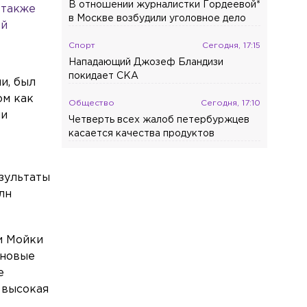
В отношении журналистки Гордеевой*
 также
в Москве возбудили уголовное дело
ей
Спорт
Сегодня, 17:15
Нападающий Джозеф Бландизи
покидает СКА
и, был
ом как
Общество
Сегодня, 17:10
ии
Четверть всех жалоб петербуржцев
касается качества продуктов
зультаты
лн
и Мойки
 новые
е
 высокая