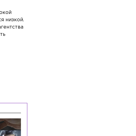
сокой
я низкой.
агентства
ть