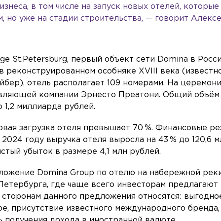
изнеса, в том числе на запуск новых отелей, которые
, но уже на стадии строительства, — говорит Алекс
ge St.Petersburg, первый объект сети Domina в Росси
в реконструированном особняке XVIII века (известн
бер), отель располагает 109 номерами. На церемон
авляющей компании Эрнесто Преатони. Общий объём
 1,2 миллиарда рублей.
вая загрузка отеля превышает 70 %. Финансовые ре
 2024 году выручка отеля выросла на 43 % до 120,6 м
стый убыток в размере 4,1 млн рублей.
дложение Domina Group по отелю на набережной рек
Петербурга, где чаще всего инвесторам предлагают
 сторонам данного предложения относятся: выгодно
е, присутствие известного международного бренда,
ь получения дохода в иностранной валюте.