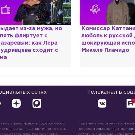
омиссар Каттани и
Специалист с нап
юбовь к русской душе:
дипломом: почему
окирующая исповедь
разочаровался в 
икеле Плачидо
образовании?
социальных сетях
Телеканал в соц
стему визуализации содержимого
Перечень иностранных и ме
 исходные данные, включая тексты,
неправительственных организ
идеоматериалы, графические
которых признана нежелател