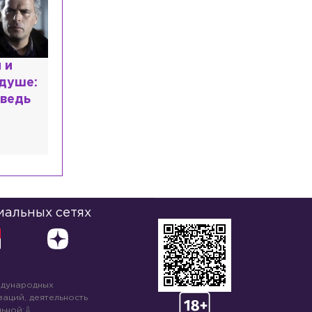
расным
 мир
высшем
иальных сетях
ждународных
аций, деятельность
ьной: