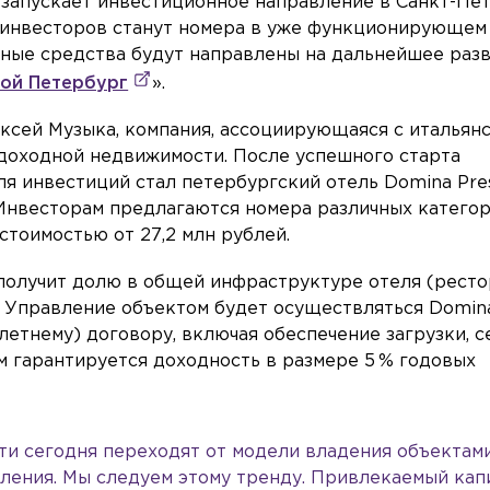
, запускает инвестиционное направление в Санкт-Пе
инвесторов станут номера в уже функционирующем
ные средства будут направлены на дальнейшее раз
ой Петербург
».
ксей Музыка, компания, ассоциирующаяся с итальян
доходной недвижимости. После успешного старта
я инвестиций стал петербургский отель Domina Pre
). Инвесторам предлагаются номера различных катего
стоимостью от 27,2 млн рублей.
получит долю в общей инфраструктуре отеля (рестор
). Управление объектом будет осуществляться Domin
етнему) договору, включая обеспечение загрузки, с
м гарантируется доходность в размере 5 % годовых
и сегодня переходят от модели владения объектам
ления. Мы следуем этому тренду. Привлекаемый кап