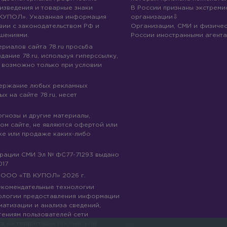
изведения и товарные знаки
В России признаны экстреми
КУПОЛ». Указанная информация
организации
вии с законодательством РФ и
Организации, СМИ и физичес
шениями.
России иностранными агента
риалов сайта 78.ru просьба
дание 78.ru, используя гиперссылку,
 возможно только при условии
держание любых рекламных
х на сайте 78.ru, несет
огнозы и другие материалы,
ом сайте, не являются офертой или
ке или продаже каких-либо
трации СМИ Эл № ФС77-71293 выдано
017
© ООО «ТВ КУПОЛ»
2026
г.
рекомендательные технологии
ологии предоставления информации
матизации и анализа сведений,
тениям пользователей сети
ся на территории Российской