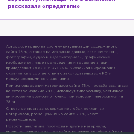
сходит с ума
Авторское право на систему визуализации содержимого
сайта 78.ru, а также на исходные данные, включая тексты,
фотографии, аудио и видеоматериалы, графические
изображения, иные произведения и товарные знаки
принадлежит ООО «ТВ КУПОЛ». Указанная информация
охраняется в соответствии с законодательством РФ и
международными соглашениями.
При использовании материалов сайта 78.ru просьба ссылаться
на сетевое издание 78.ru, используя гиперссылку, частичное
цитирование возможно только при условии гиперссылки на
78.ru
Ответственность за содержание любых рекламных
материалов, размещенных на сайте 78.ru, несет
рекламодатель.
Новости, аналитика, прогнозы и другие материалы,
представленные на данном сайте, не являются офертой или