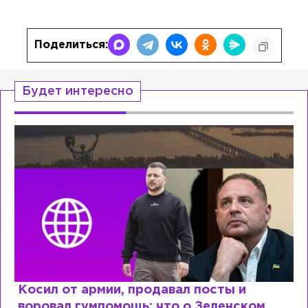
Поделиться:
Будет интересно
Рыдает из-за мужа, но опять флиртует с
Лазаревым: как Лера Кудрявцева