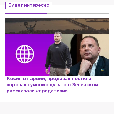
Будет интересно
Косил от армии, продавал посты и
воровал гумпомощь: что о Зеленском
рассказали «предатели»