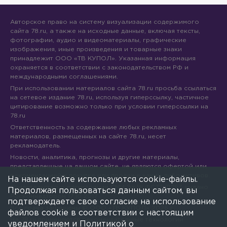
Авторское право на систему визуализации содержимого
сайта 78.ru, а также на исходные данные, включая тексты,
фотографии, аудио и видеоматериалы, графические
изображения, иные произведения и товарные знаки
принадлежит ООО «ТВ КУПОЛ». Указанная информация
охраняется в соответствии с законодательством РФ и
международными соглашениями.
При использовании материалов сайта 78.ru просьба ссылаться
на сетевое издание 78.ru, используя гиперссылку, частичное
цитирование возможно только при условии гиперссылки на
78.ru
Ответственность за содержание любых рекламных
материалов, размещенных на сайте 78.ru, несет
рекламодатель.
Новости, аналитика, прогнозы и другие материалы,
представленные на данном сайте, не являются офертой или
рекомендацией к покупке или продаже каких-либо активов.
На нашем сайте используются cookie-файлы.
Свидетельство о регистрации СМИ Эл № ФС77-71293 выдано
Продолжая пользоваться данным сайтом, вы
Роскомнадзором 17.10.2017
подтверждаете свое согласие на использование
Все права защищены © ООО «ТВ КУПОЛ»
2026
г.
файлов cookie в соответствии с настоящим
На 78.ru применяются рекомендательные технологии
уведомлением и
Политикой о