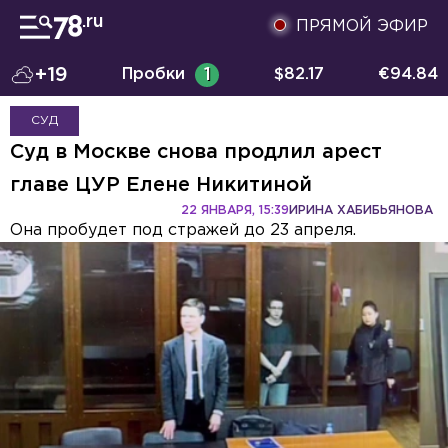
ПРЯМОЙ ЭФИР
+19
Пробки
1
$
82.17
€
94.84
СУД
Суд в Москве снова продлил арест
главе ЦУР Елене Никитиной
22 ЯНВАРЯ, 15:39
ИРИНА ХАБИБЬЯНОВА
Она пробудет под стражей до 23 апреля.