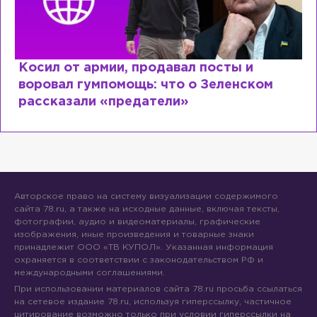
Косил от армии, продавал посты и
воровал гумпомощь: что о Зеленском
рассказали «предатели»
Авторское право на систему визуализации содержимого
сайта 78.ru, а также на исходные данные, включая тексты,
фотографии, аудио и видеоматериалы, графические
изображения, иные произведения и товарные знаки
принадлежит ООО «ТВ КУПОЛ». Указанная информация
охраняется в соответствии с законодательством РФ и
международными соглашениями.
При использовании материалов сайта 78.ru просьба ссылаться
на сетевое издание 78.ru, используя гиперссылку, частичное
цитирование возможно только при условии гиперссылки на