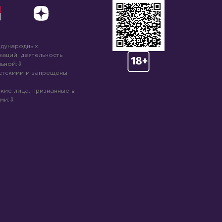
ждународных
аций, деятельность
ьной:
стскими и запрещены
кие лица, признанные в
ми: