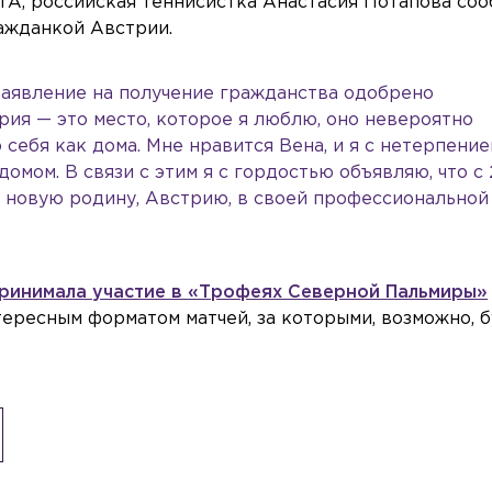
A, российская теннисистка Анастасия Потапова со
ражданкой Австрии.
 заявление на получение гражданства одобрено
рия — это место, которое я люблю, оно невероятно
 себя как дома. Мне нравится Вена, и я с нетерпение
домом. В связи с этим я с гордостью объявляю, что с
ю новую родину, Австрию, в своей профессиональной
ринимала участие в «Трофеях Северной Пальмиры»
нтересным форматом матчей, за которыми, возможно,