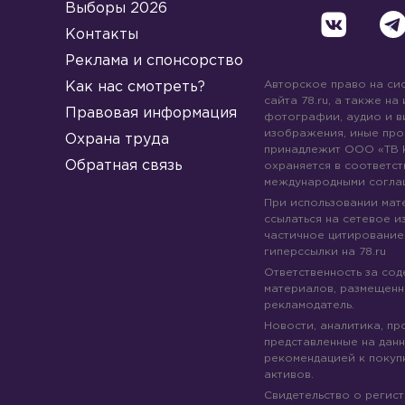
Выборы 2026
Контакты
Реклама и спонсорство
Авторское право на си
Как нас смотреть?
сайта 78.ru, а также на
Правовая информация
фотографии, аудио и в
изображения, иные про
Охрана труда
принадлежит ООО «ТВ 
Обратная связь
охраняется в соответст
международными согла
При использовании мате
ссылаться на сетевое из
частичное цитирование
гиперссылки на 78.ru
Ответственность за со
материалов, размещенны
рекламодатель.
Новости, аналитика, пр
представленные на данн
рекомендацией к покуп
активов.
Свидетельство о регис