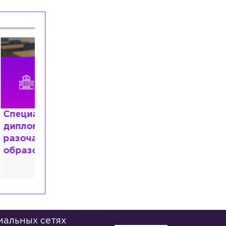
Происшествия
Вчера, 20:00
Отец пострадавших на Ново-Свирском
канале мальчиков рассказал об их
состоянии
Общество
Вчера, 19:45
Ветеринар предупредила о вреде
удаления когтей у кошек
расным
 мир
высшем
иальных сетях