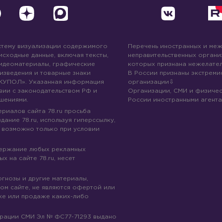
стему визуализации содержимого
Перечень иностранных и ме
 исходные данные, включая тексты,
неправительственных организ
идеоматериалы, графические
которых признана нежелател
изведения и товарные знаки
В России признаны экстреми
КУПОЛ». Указанная информация
организации
вии с законодательством РФ и
Организации, СМИ и физичес
шениями.
России иностранными агента
риалов сайта 78.ru просьба
дание 78.ru, используя гиперссылку,
 возможно только при условии
держание любых рекламных
х на сайте 78.ru, несет
огнозы и другие материалы,
ом сайте, не являются офертой или
ке или продаже каких-либо
трации СМИ Эл № ФС77-71293 выдано