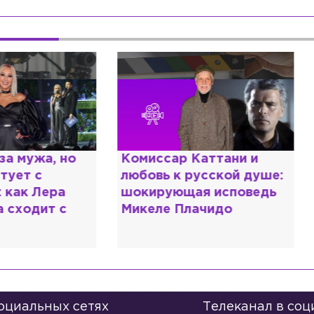
омиссар Каттани и
Специалист с нап
юбовь к русской душе:
дипломом: почему
окирующая исповедь
разочаровался в 
икеле Плачидо
образовании?
социальных сетях
Телеканал в соц