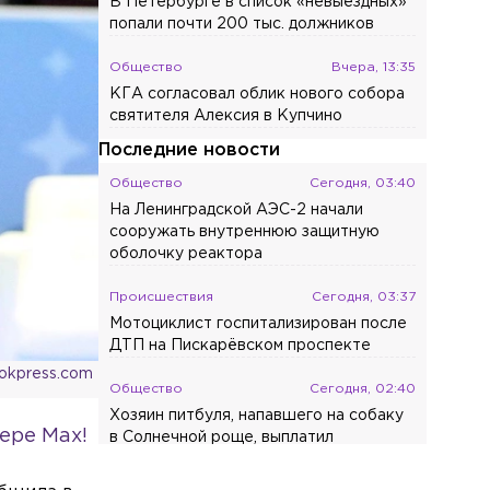
В Петербурге в список «невыездных»
попали почти 200 тыс. должников
Общество
Вчера, 13:35
КГА согласовал облик нового собора
святителя Алексия в Купчино
Последние новости
Общество
Сегодня, 03:40
На Ленинградской АЭС-2 начали
сооружать внутреннюю защитную
оболочку реактора
Происшествия
Сегодня, 03:37
Мотоциклист госпитализирован после
ДТП на Пискарёвском проспекте
ookpress.com
Общество
Сегодня, 02:40
Хозяин питбуля, напавшего на собаку
ере Max!
в Солнечной роще, выплатил
компенсацию