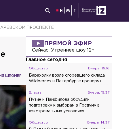
КАРЕВСКОМ ПРОСПЕКТЕ
ПРЯМОЙ ЭФИР
Сейчас:
Утреннее шоу 12+
не
Главное сегодня
Общество
Вчера, 16:16
Барахолку возле сгоревшего склада
ИЯ ШПОМЕР
Wildberries в Петербурге проверят
Власть
Вчера, 15:37
Путин и Памфилова обсудили
подготовку к выборам в Госдуму в
«экстремальных условиях»
Общество
Вчера, 14:37