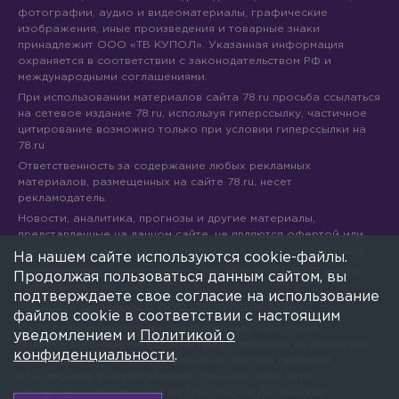
фотографии, аудио и видеоматериалы, графические
изображения, иные произведения и товарные знаки
принадлежит ООО «ТВ КУПОЛ». Указанная информация
охраняется в соответствии с законодательством РФ и
международными соглашениями.
При использовании материалов сайта 78.ru просьба ссылаться
на сетевое издание 78.ru, используя гиперссылку, частичное
цитирование возможно только при условии гиперссылки на
78.ru
Ответственность за содержание любых рекламных
материалов, размещенных на сайте 78.ru, несет
рекламодатель.
Новости, аналитика, прогнозы и другие материалы,
представленные на данном сайте, не являются офертой или
рекомендацией к покупке или продаже каких-либо активов.
На нашем сайте используются cookie-файлы.
Свидетельство о регистрации СМИ Эл № ФС77-71293 выдано
Продолжая пользоваться данным сайтом, вы
Роскомнадзором 17.10.2017
подтверждаете свое согласие на использование
Все права защищены © ООО «ТВ КУПОЛ»
2026
г.
файлов cookie в соответствии с настоящим
На 78.ru применяются рекомендательные технологии
уведомлением и
Политикой о
(информационные технологии предоставления информации
конфиденциальности
.
на основе сбора, систематизации и анализа сведений,
относящихся к предпочтениям пользователей сети
«Интернет», находящихся на территории Российской