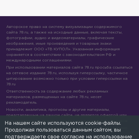
Авторское право на систему визуализации содержимого
сайта 78.ru, а также на исходные данные, включая тексты,
фотографии, аудио и видеоматериалы, графические
изображения, иные произведения и товарные знаки
принадлежит ООО «ТВ КУПОЛ». Указанная информация
охраняется в соответствии с законодательством РФ и
международными соглашениями.
При использовании материалов сайта 78.ru просьба ссылаться
на сетевое издание 78.ru, используя гиперссылку, частичное
цитирование возможно только при условии гиперссылки на
78.ru
Ответственность за содержание любых рекламных
материалов, размещенных на сайте 78.ru, несет
рекламодатель.
Новости, аналитика, прогнозы и другие материалы,
представленные на данном сайте, не являются офертой или
рекомендацией к покупке или продаже каких-либо активов.
На нашем сайте используются cookie-файлы.
Свидетельство о регистрации СМИ Эл № ФС77-71293 выдано
Продолжая пользоваться данным сайтом, вы
Роскомнадзором 17.10.2017
подтверждаете свое согласие на использование