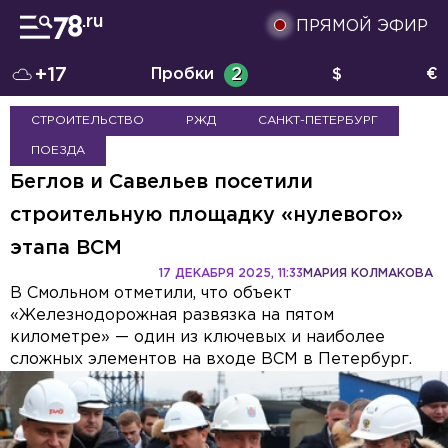
ПРЯМОЙ ЭФИР
+17
Пробки
2
$
€
СТРОИТЕЛЬСТВО
РЖД
САНКТ-ПЕТЕРБУРГ
ПОЕЗДА
Беглов и Савельев посетили
строительную площадку «нулевого»
этапа ВСМ
17 ДЕКАБРЯ 2025, 11:33
МАРИЯ КОЛМАКОВА
В Смольном отметили, что объект
«Железнодорожная развязка на пятом
километре» — один из ключевых и наиболее
сложных элементов на входе ВСМ в Петербург.