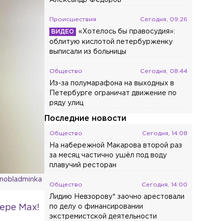
Александр Фёдоров
Происшествия
Сегодня, 09:26
«Хотелось бы правосудия»:
облитую кислотой петербурженку
выписали из больницы
Общество
Сегодня, 08:44
Из-за полумарафона на выходных в
Петербурге ограничат движение по
ряду улиц
Последние новости
Общество
Сегодня, 14:08
На набережной Макарова второй раз
за месяц частично ушёл под воду
плавучий ресторан
enobladminka
Общество
Сегодня, 14:00
Лидию Невзорову* заочно арестовали
ере Max!
по делу о финансировании
экстремистской деятельности