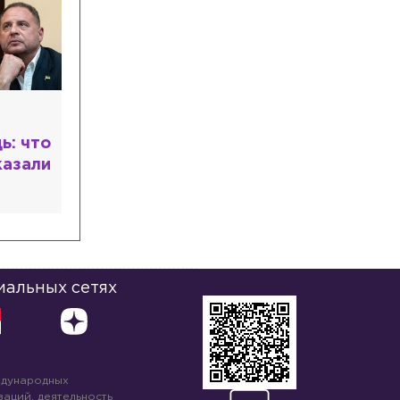
Рыдает из-за мужа, но
опять флиртует с
ь: что
Лазаревым: как Лера
казали
Кудрявцева сходит с
ума
иальных сетях
ждународных
аций, деятельность