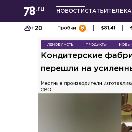
НОВОСТИ
СТАТЬИ
ТЕЛЕКА
+20
Пробки
6
$
81.41
ЛЕНОБЛАСТЬ
ПРОДУКТЫ
НОВЫ
Кондитерские фабри
перешли на усиленн
Местные производители изготавлива
СВО.