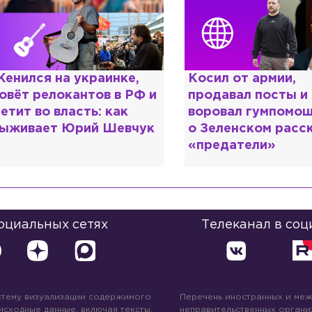
енился на украинке,
Косил от армии,
овёт релокантов в РФ и
продавал посты и
етит во власть: как
воровал гумпомощ
ыживает Юрий Шевчук
о Зеленском расс
«предатели»
социальных сетях
Телеканал в соц
стему визуализации содержимого
Перечень иностранных и ме
 исходные данные, включая тексты,
неправительственных организ