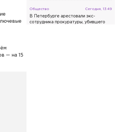
Общество
Сегодня, 13:49
кие
В Петербурге арестовали экс-
ключевые
сотрудника прокуратуры, убившего
знакомого из-за ревности
Общество
Сегодня, 13:41
Стерильной банки мало: эксперт
ъём
объяснил, почему быстро портятся
в — на 15
домашние заготовки
Общество
Сегодня, 13:39
На «синюю» ветку метро выйдет
состав, украшенный граффити по
мотивам русских сказок
Общество
Сегодня, 13:23
Пропавшего в Новогорелово
девятилетнего мальчика нашли
мёртвым
Общество
Сегодня, 13:17