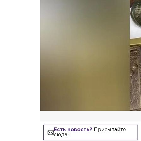
Есть новость?
Присылайте
сюда!