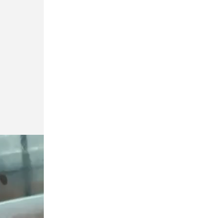
После стрельбы на улице Вавиловых
арестовали второго подростка
Общество
Сегодня, 13:15
В Сестрорецке полностью
восстановили фундамент старинной
«Дачи Павлова»
Общество
Сегодня, 13:06
В Петербурге организатор схемы с
махинациями на таможне на 4,2 млрд
получил 9,5 лет
Общество
Сегодня, 12:48
В Петербурге и области резко вырос
спрос на клубнику в шоколаде