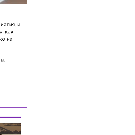
иятия, и
, как
ко на
ы.