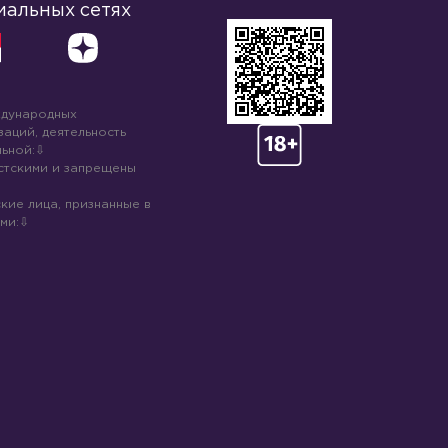
иальных сетях
ждународных
аций, деятельность
ьной:
стскими и запрещены
кие лица, признанные в
ми: