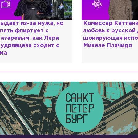
ыдает из-за мужа, но
Комиссар Каттани
пять флиртует с
любовь к русской
азаревым: как Лера
шокирующая испо
удрявцева сходит с
Микеле Плачидо
ма