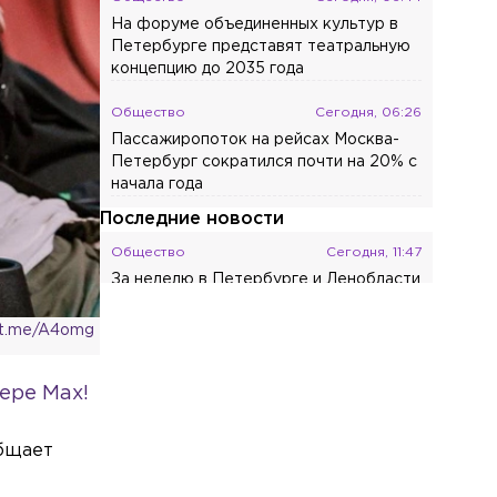
На форуме объединенных культур в
Петербурге представят театральную
концепцию до 2035 года
Общество
Сегодня, 06:26
Пассажиропоток на рейсах Москва-
Петербург сократился почти на 20% с
начала года
Последние новости
Общество
Сегодня, 11:47
За неделю в Петербурге и Ленобласти
от укусов клещей пострадали почти 1,3
тыс. человек
 t.me/A4omg
Общество
Сегодня, 11:46
ере Max!
«День обратится в ночь»: 12 августа
над Петербургом погаснет Солнце
общает
Общество
Сегодня, 11:45
В Ленобласти подсчитали число