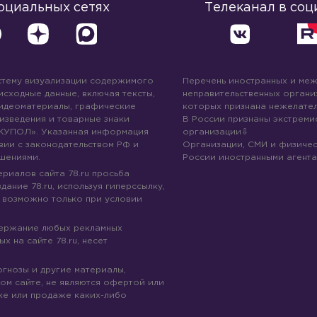
социальных сетях
Телеканал в соц
стему визуализации содержимого
Перечень иностранных и ме
 исходные данные, включая тексты,
неправительственных организ
идеоматериалы, графические
которых признана нежелател
изведения и товарные знаки
В России признаны экстреми
КУПОЛ». Указанная информация
организации
вии с законодательством РФ и
Организации, СМИ и физичес
шениями.
России иностранными агента
риалов сайта 78.ru просьба
дание 78.ru, используя гиперссылку,
 возможно только при условии
держание любых рекламных
х на сайте 78.ru, несет
огнозы и другие материалы,
ом сайте, не являются офертой или
ке или продаже каких-либо