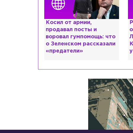
краинке,
Косил от армии,
Р
нтов в РФ и
продавал посты и
о
ть: как
воровал гумпомощь: что
Л
рий Шевчук
о Зеленском рассказали
К
«предатели»
у