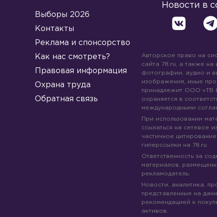
Новости в 
Выборы 2026
Контакты
Реклама и спонсорство
Авторское право на си
Как нас смотреть?
сайта 78.ru, а также на
Правовая информация
фотографии, аудио и в
изображения, иные про
Охрана труда
принадлежит ООО «ТВ 
Обратная связь
охраняется в соответст
международными согла
При использовании мате
ссылаться на сетевое из
частичное цитирование
гиперссылки на 78.ru
Ответственность за со
материалов, размещенны
рекламодатель.
Новости, аналитика, пр
представленные на данн
рекомендацией к покуп
активов.