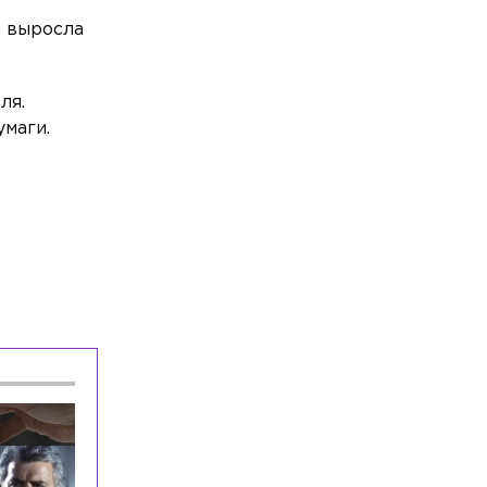
абитуриентов: в лидерах инженерия
а выросла
Происшествия
Сегодня, 11:38
Подпольное казино нашла полиция на
ля.
Лиговском проспекте
маги.
Общество
Сегодня, 11:37
В Кингисеппе сотрудница почты
украла из сейфа в отделении больше
470 тыс. рублей
Происшествия
Сегодня, 11:26
Возле Мариинского театра
легковушка влетела в каменный
бордюр
Общество
Сегодня, 11:17
Требовали 100 тысяч: в Петербурге
арестовали троицу, вымогавшую
деньги у 17-летнего парня
Общество
Сегодня, 11:05