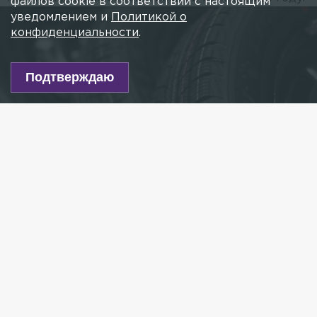
файлов cookie в соответствии с настоящим
уведомлением и
Политикой о
конфиденциальности
.
Подтверждаю
Фото: ИЗВЕСТИЯ/Дмитрий Коротаев
Есть новость?
Присылайте
сюда!
Читайте нас в мессенджере Max!
Ведущие изготовители автомобильных покрышек
в СНГ — «Белшина» (Белоруссия), «Омскшина»,