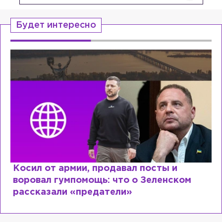
Будет интересно
Рыдает из-за мужа, но опять флиртует с
Лазаревым: как Лера Кудрявцева
сходит с ума