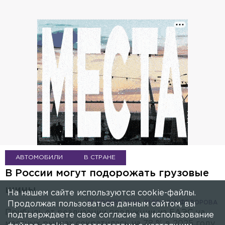
АВТОМОБИЛИ
В СТРАНЕ
В России могут подорожать грузовые
шины
На нашем сайте используются cookie-файлы.
17 НОЯБРЯ 2025, 01:56
АННА ФЕДОРОВА
Продолжая пользоваться данным сайтом, вы
Прибыль от реализации продукции из ЕАЭС на
подтверждаете свое согласие на использование
местных рынках сократилась на 78 % в 2025 году.