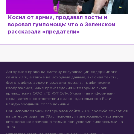
Рыдает из-за мужа, но опять флиртует
Лазаревым: как Лера Кудрявцева
сходит с ума
Авторское право на систему визуализации содержимого
сайта 78.ru, а также на исходные данные, включая тексты,
фотографии, аудио и видеоматериалы, графические
изображения, иные произведения и товарные знаки
принадлежит ООО «ТВ КУПОЛ». Указанная информация
охраняется в соответствии с законодательством РФ и
международными соглашениями.
При использовании материалов сайта 78.ru просьба ссылаться
на сетевое издание 78.ru, используя гиперссылку, частичное
цитирование возможно только при условии гиперссылки на
78.ru