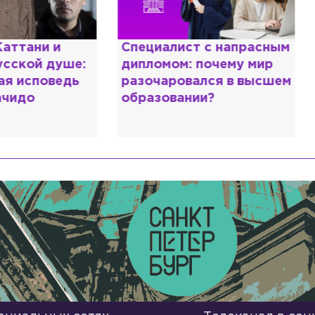
пециалист с напрасным
Женился на украи
ипломом: почему мир
зовёт релокантов 
азочаровался в высшем
метит во власть: к
бразовании?
выживает Юрий Ш