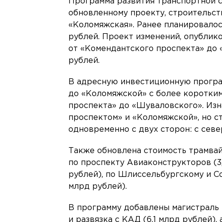
Программа развития транспортной с
обновленному проекту, строительст
«Коломяжская». Ранее планировалос
рублей. Проект изменений, опублик
от «Комендантского проспекта» до «
рублей.
В адресную инвестиционную програ
до «Коломяжской» с более коротким
проспекта» до «Шуваловского». Из
проспектом» и «Коломяжской», но с
одновременно с двух сторон: с севе
Также обновлена стоимость трамвай
по проспекту Авиаконструкторов (3,
рублей), по Шлиссельбургскому и Со
млрд рублей).
В программу добавлены магистраль М
и развязка с КАД (6,1 млрд рублей)