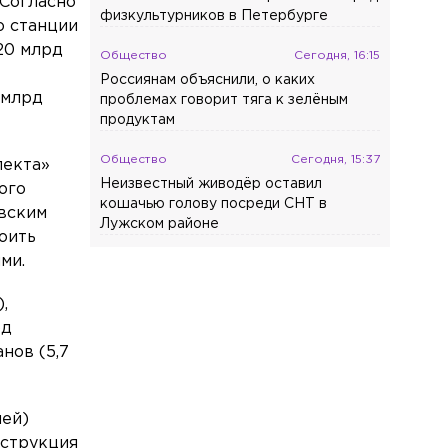
 Согласно
физкультурников в Петербурге
о станции
20 млрд
Общество
Сегодня, 16:15
Россиянам объяснили, о каких
 млрд
проблемах говорит тяга к зелёным
продуктам
Общество
Сегодня, 15:37
пекта»
Неизвестный живодёр оставил
ого
кошачью голову посреди СНТ в
вским
Лужском районе
оить
ми.
Общество
Сегодня, 15:07
В Гатчине открыли обновлённую алею
,
Императора Павла I
рд
Общество
Сегодня, 14:45
нов (5,7
Финляндия потратит 800 тыс. евро на
новый экзамен для мигрантов
лей)
Происшествия
Сегодня, 14:34
нструкция