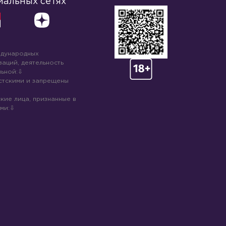
иальных сетях
ждународных
аций, деятельность
ьной:
стскими и запрещены
кие лица, признанные в
ми: