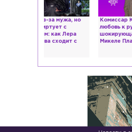
 мужа, но
Комиссар Каттани и
С
ет с
любовь к русской душе:
д
как Лера
шокирующая исповедь
р
сходит с
Микеле Плачидо
о