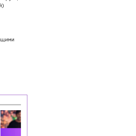
В Ленобласти в лобовом столкновении
й)
легковушек пострадали четыре
человека
Общество
Сегодня, 14:04
В жилом доме на улице Александра
ующими
Невского прорвало трубу с горячей
водой
Общество
Сегодня, 13:58
В Петербурге на выборы депутатов
Госдумы России выдвинулись 60
кандидатов