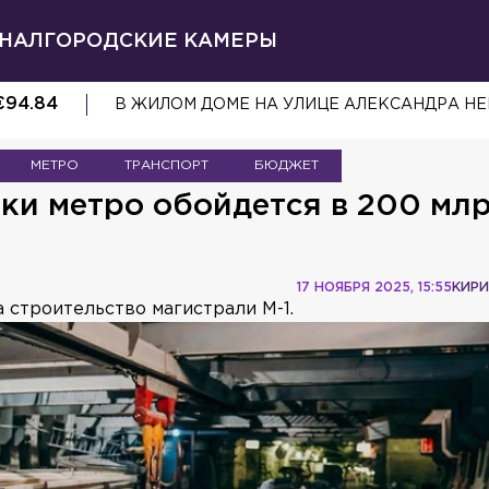
НАЛ
ГОРОДСКИЕ КАМЕРЫ
€
94.84
С ФЕДЕРАЦИИ СКЕЙТБОРДИНГА И РОЛЛЕР 
МЕТРО
ТРАНСПОРТ
БЮДЖЕТ
ки метро обойдется в 200 мл
17 НОЯБРЯ 2025, 15:55
КИРИ
 строительство магистрали М-1.