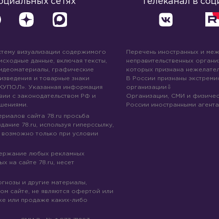
социальных сетях
Телеканал в соц
стему визуализации содержимого
Перечень иностранных и ме
 исходные данные, включая тексты,
неправительственных организ
идеоматериалы, графические
которых признана нежелател
изведения и товарные знаки
В России признаны экстреми
КУПОЛ». Указанная информация
организации
вии с законодательством РФ и
Организации, СМИ и физичес
шениями.
России иностранными агента
риалов сайта 78.ru просьба
дание 78.ru, используя гиперссылку,
 возможно только при условии
держание любых рекламных
х на сайте 78.ru, несет
огнозы и другие материалы,
ом сайте, не являются офертой или
ке или продаже каких-либо