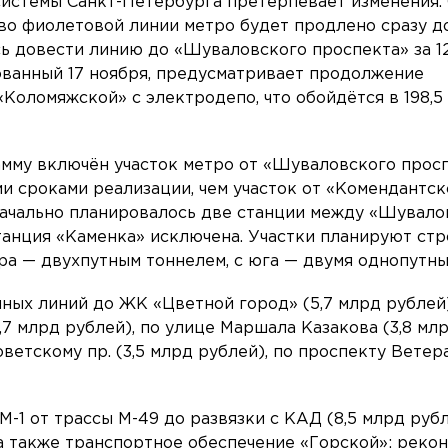
истемы Санкт-Петербурга претерпевает изменения.
во фиолетовой линии метро будет продлено сразу д
ь довести линию до «Шуваловского проспекта» за 1
ованный 17 ноября, предусматривает продолжение
Коломяжской» с электродепо, что обойдётся в 198,5
мму включён участок метро от «Шуваловского прос
и сроками реализации, чем участок от «Комендантск
начально планировалось две станции между «Шувало
танция «Каменка» исключена. Участки планируют стр
ра — двухпутным тоннелем, с юга — двумя однопутны
ных линий до ЖК «Цветной город» (5,7 млрд рублей)
7 млрд рублей), по улице Маршала Казакова (3,8 мл
ветскому пр. (3,5 млрд рублей), по проспекту Ветера
-1 от трассы М-49 до развязки с КАД (8,5 млрд руб
, а также транспортное обеспечение «Горской»: реко