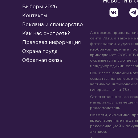
Новости в 
Выборы 2026
Контакты
Реклама и спонсорство
Авторское право на си
Как нас смотреть?
сайта 78.ru, а также на
Правовая информация
фотографии, аудио и в
изображения, иные про
Охрана труда
принадлежит ООО «ТВ 
Обратная связь
охраняется в соответст
международными согла
При использовании мате
ссылаться на сетевое из
частичное цитирование
гиперссылки на 78.ru
Ответственность за со
материалов, размещенны
рекламодатель.
Новости, аналитика, пр
представленные на данн
рекомендацией к покуп
активов.