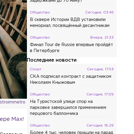
задержками до 70 минут
Общество
Сегодня, 03:45
В сквере Истории ВДВ установили
мемориал, посвящённый десантникам
Общество
Вчера, 21:33
Финал Tour de Russie впервые пройдёт
в Петербурге
Последние новости
Спорт
Сегодня, 17:53
СКА подписал контракт с защитником
Николаем Кныжовым
Общество
Сегодня, 17:09
На Туристской улице спор на
/stroimmetro
парковке завершился применением
перцового баллончика
ере Max!
Общество
Сегодня, 16:29
Более 4 тыс. человек пришли на парад