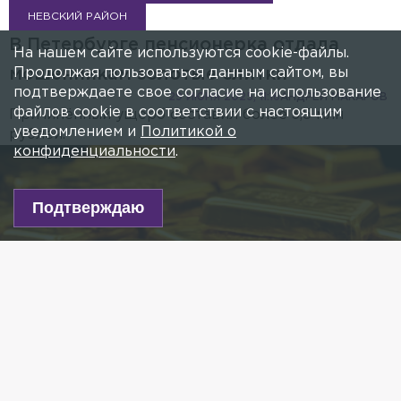
НЕВСКИЙ РАЙОН
В Петербурге пенсионерка отдала
На нашем сайте используются cookie-файлы.
Продолжая пользоваться данным сайтом, вы
мошенникам золотые слитки
подтверждаете свое согласие на использование
29 ИЮНЯ 2025, 11:16
АНДРЕЙ МАКАРОВ
файлов cookie в соответствии с настоящим
Причинённый ущерб составил более 3,5 млн
уведомлением и
Политикой о
рублей.
конфиденциальности
.
Подтверждаю
Фото: Ai шедеврум