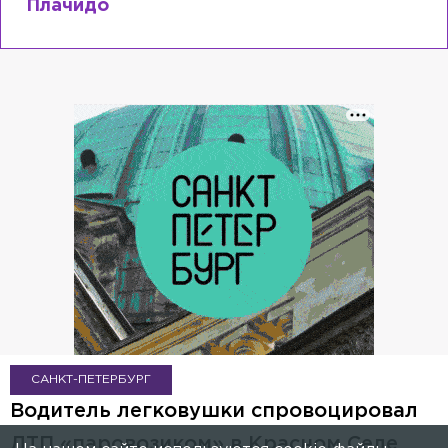
Плачидо
САНКТ-ПЕТЕРБУРГ
Водитель легковушки спровоцировал
ДТП «паровозиком» в Красном Селе