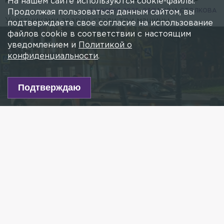
На нашем сайте используются cookie-файлы.
7 НОЯБРЯ 2025, 03:11
АРИНА СТОЛКОВА
Продолжая пользоваться данным сайтом, вы
Участниками аварии стали три машины.
подтверждаете свое согласие на использование
файлов cookie в соответствии с настоящим
уведомлением и
Политикой о
конфиденциальности
.
Подтверждаю
Фото: t.me/kstkollaps
Есть новость?
Присылайте
сюда!
Читайте нас в мессенджере Max!