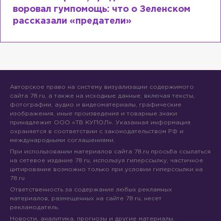
енском
Лазаревым: как Лера Кудрявце
сходит с ума
Авторское право на систему визуализации содержимого
сайта 78.ru, а также на исходные данные, включая тексты,
фотографии, аудио и видеоматериалы, графические
изображения, иные произведения и товарные знаки
принадлежит ООО «ТВ КУПОЛ». Указанная информация
охраняется в соответствии с законодательством РФ и
международными соглашениями.
При использовании материалов сайта 78.ru просьба ссылаться
на сетевое издание 78.ru, используя гиперссылку, частичное
цитирование возможно только при условии гиперссылки на
78.ru
Ответственность за содержание любых рекламных
материалов, размещенных на сайте 78.ru, несет
рекламодатель.
Новости, аналитика, прогнозы и другие материалы,