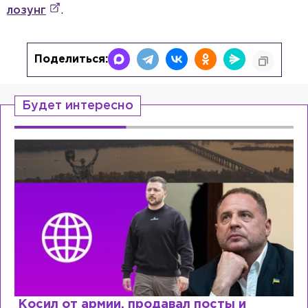
лозунг
.
Поделиться:
Будет интересно
ты и
Рыдает из-за мужа, но опять ф