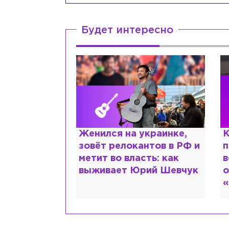
Будет интересно
с напрасным
Женился на украинке,
К
очему мир
зовёт релокантов в РФ и
п
ся в высшем
метит во власть: как
в
?
выживает Юрий Шевчук
о
«