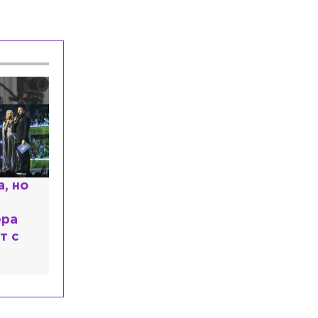
, но
Комиссар Каттани и
любовь к русской душе:
ера
шокирующая исповедь
т с
Микеле Плачидо