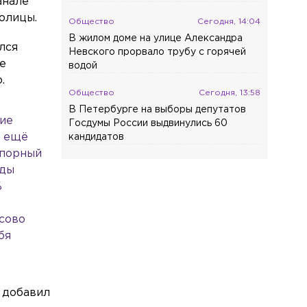
анале
олицы.
Общество
Сегодня, 14:04
В жилом доме на улице Александра
лся
Невского прорвало трубу с горячей
ие
водой
.
Общество
Сегодня, 13:58
В Петербурге на выборы депутатов
ние
Госдумы России выдвинулись 60
а ещё
кандидатов
спорный
Общество
Сегодня, 13:25
оды
Трёх предпринимателей из
%
Петербурга и Ленобласти
оштрафовали за продажу снюса
сово
бя
Общество
Сегодня, 13:02
В День окончания Ленинградской
битвы три моста получат специальную
подсветку
 добавил
Спорт
Сегодня, 12:52