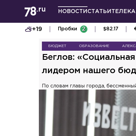
НОВОСТИ
СТАТЬИ
ТЕЛЕКА
+19
Пробки
2
$
82.17
БЮДЖЕТ
ОБРАЗОВАНИЕ
АЛЕКС
Беглов: «Социальна
лидером нашего бю
По словам главы города, бессменны