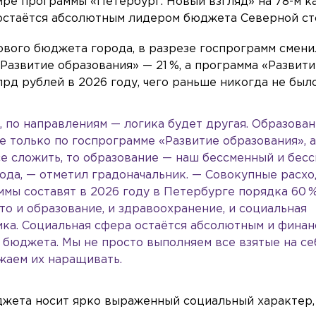
ре программы «Петербург. Новый взгляд» на 78-м к
а остаётся абсолютным лидером бюджета Северной ст
нового бюджета города, в разрезе госпрограмм смени
Развитие образования» — 21 %, а программа «Развит
лрд рублей в 2026 году, чего раньше никогда не было
, по направлениям — логика будет другая. Образова
е только по госпрограмме «Развитие образования», 
все сложить, то образование — наш бессменный и бес
 года, — отметил градоначальник. — Совокупные расх
ммы составят в 2026 году в Петербурге порядка 60 
о и образование, и здравоохранение, и социальная
ка. Социальная сфера остаётся абсолютным и финан
бюджета. Мы не просто выполняем все взятые на се
жаем их наращивать.
джета носит ярко выраженный социальный характер,