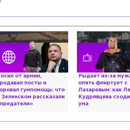
осил от армии,
Рыдает из-за мужа
родавал посты и
опять флиртует с
оровал гумпомощь: что
Лазаревым: как Л
 Зеленском рассказали
Кудрявцева сходи
предатели»
ума