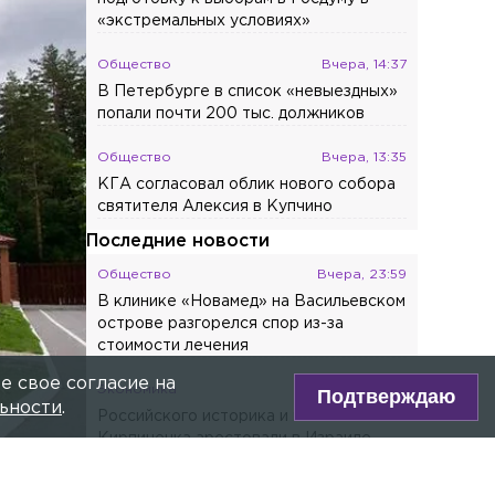
Главное сегодня
Общество
Вчера, 16:16
ПЯТЫШЕВА
Барахолку возле сгоревшего склада
Wildberries в Петербурге проверят
Власть
Вчера, 15:37
Путин и Памфилова обсудили
подготовку к выборам в Госдуму в
«экстремальных условиях»
Общество
Вчера, 14:37
В Петербурге в список «невыездных»
попали почти 200 тыс. должников
Общество
Вчера, 13:35
КГА согласовал облик нового собора
е свое согласие на
святителя Алексия в Купчино
Подтверждаю
ьности
.
Последние новости
Общество
Вчера, 23:59
В клинике «Новамед» на Васильевском