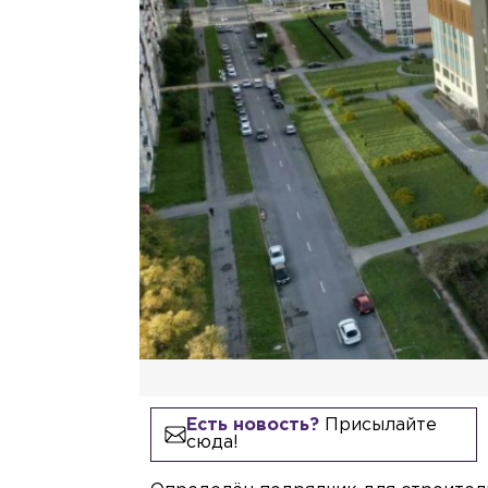
Есть новость?
Присылайте
сюда!