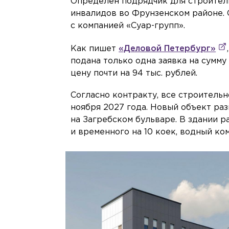
Определён подрядчик для строител
инвалидов во Фрунзенском районе. 
с компанией «Суар-групп».
Как пишет
«Деловой Петербург»
подана только одна заявка на сумму
цену почти на 94 тыс. рублей.
Согласно контракту, все строитель
ноября 2027 года. Новый объект раз
на Загребском бульваре. В здании 
и временного на 10 коек, водный ко