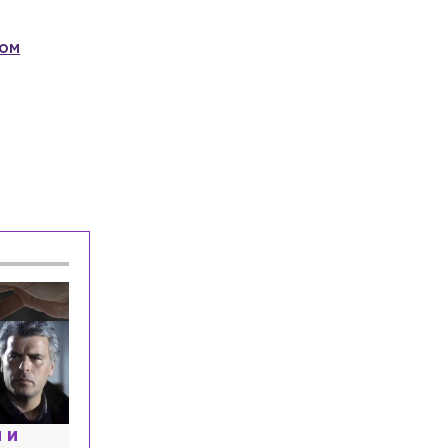
ном
расным