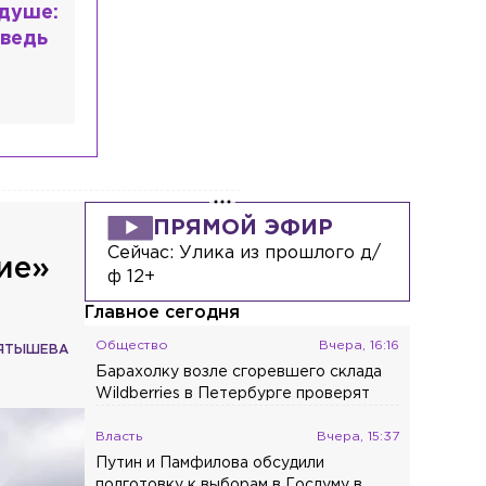
 мир
высшем
ПРЯМОЙ ЭФИР
Сейчас:
Улика из прошлого д/
ие»
ф 12+