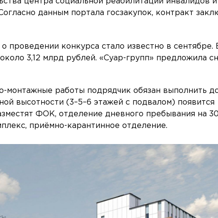
ьства центра социальной реабилитации инвалидов и
Согласно данным портала госзакупок, контракт закл
, о проведении конкурса стало известно в сентябре.
 около 3,12 млрд рублей. «Суар-групп» предложила с
но-монтажные работы подрядчик обязан выполнить д
ной высотности (3–5–6 этажей с подвалом) появится
разместят ФОК, отделение дневного пребывания на 3
мплекс, приёмно-карантинное отделение.