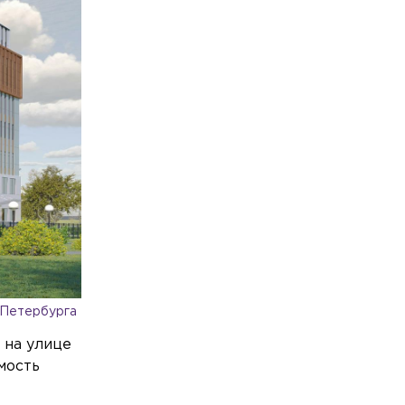
Вавиловых
Общество
Вчера, 17:27
В Петербурге врачи предотвратили
смертельный инсульт у 72-летнего
мужчины
Происшествия
Вчера, 17:06
В Ленобласти катер наехал на
матрас с двумя детьми
-Петербурга
 на улице
мость