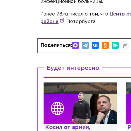
инфекционной больницы.
Ранее 78.ru писал о том, что
Центр р
районе
Петербурга.
Поделиться:
Будет интересно
ии,
Рыдает из-за мужа, но
К