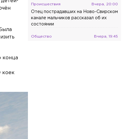
 детей-
Происшествия
Вчера, 20:00
ючён
Отец пострадавших на Ново-Свирском
канале мальчиков рассказал об их
состоянии
 Была
низить
Общество
Вчера, 19:45
Ветеринар предупредила о вреде
удаления когтей у кошек
о конца
Общество
Вчера, 19:16
Россияне назвали лето лучшим
0 коек
временем для смены работы
Общество
Вчера, 18:25
«Несёт ерунду»: Пригожин ответил на
слова Вайкуле о готовности воевать с
россиянами
Происшествия
Вчера, 18:02
В Петербурге арестовали подростка
за стрельбу по сверстникам на улице