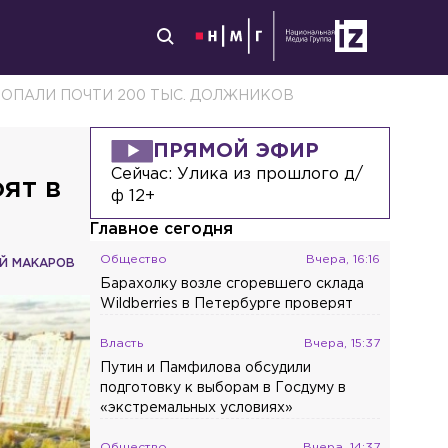
ПОПАЛИ ПОЧТИ 200 ТЫС. ДОЛЖНИКОВ
ПРЯМОЙ ЭФИР
Сейчас:
Улика из прошлого д/
ят в
ф 12+
Главное сегодня
Общество
Вчера, 16:16
Й МАКАРОВ
Барахолку возле сгоревшего склада
Wildberries в Петербурге проверят
Власть
Вчера, 15:37
Путин и Памфилова обсудили
подготовку к выборам в Госдуму в
«экстремальных условиях»
Общество
Вчера, 14:37