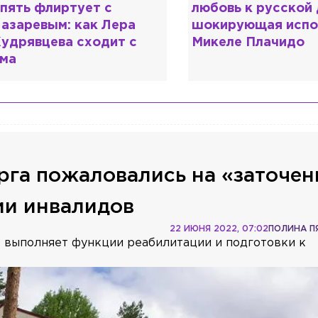
юбовь к русской душе:
дипломом: почему
окирующая исповедь
разочаровался в 
икеле Плачидо
образовании?
га пожаловались на «заточен