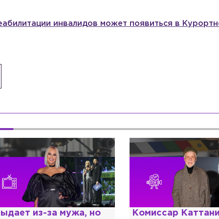
еабилитации инвалидов может появиться в Курорт
омиссар Каттани и
Специалист с нап