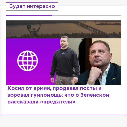
Будет интересно
Косил от армии, продавал посты и
воровал гумпомощь: что о Зеленском
рассказали «предатели»