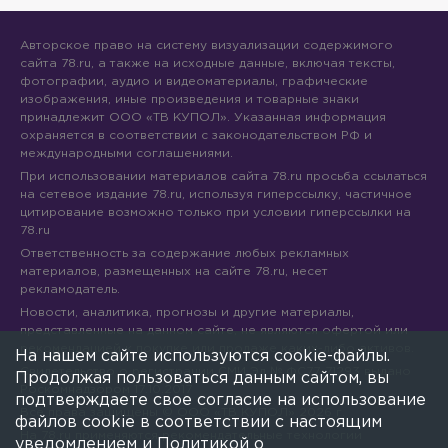
Авторское право на систему визуализации содержимого
сайта 78.ru, а также на исходные данные, включая тексты,
фотографии, аудио и видеоматериалы, графические
изображения, иные произведения и товарные знаки
принадлежит ООО «ТВ КУПОЛ». Указанная информация
охраняется в соответствии с законодательством РФ и
международными соглашениями.
При использовании материалов сайта 78.ru просьба ссылаться
на сетевое издание 78.ru, используя гиперссылку, частичное
цитирование возможно только при условии гиперссылки на
78.ru
Ответственность за содержание любых рекламных
материалов, размещенных на сайте 78.ru, несет
рекламодатель.
Новости, аналитика, прогнозы и другие материалы,
представленные на данном сайте, не являются офертой или
рекомендацией к покупке или продаже каких-либо активов.
На нашем сайте используются cookie-файлы.
Свидетельство о регистрации СМИ Эл № ФС77-71293 выдано
Продолжая пользоваться данным сайтом, вы
Роскомнадзором 17.10.2017
подтверждаете свое согласие на использование
Все права защищены © ООО «ТВ КУПОЛ»
2026
г.
файлов cookie в соответствии с настоящим
На 78.ru применяются рекомендательные технологии
уведомлением и
Политикой о