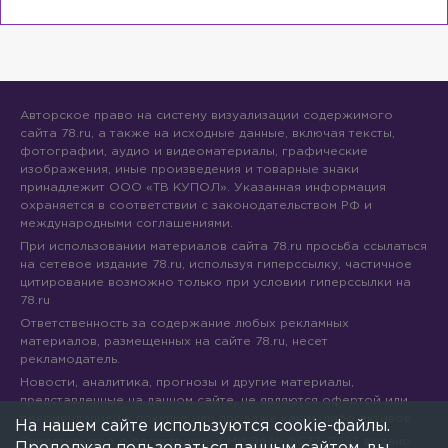
Авторское право на систему визуализации содержимого
сайта 78.ru, а также на исходные данные, включая тексты,
фотографии, аудио и видеоматериалы, графические
изображения, иные произведения и товарные знаки
принадлежит ООО «ТВ КУПОЛ». Указанная информация
охраняется в соответствии с законодательством РФ и
международными соглашениями.
При использовании материалов сайта 78.ru просьба ссылаться
на сетевое издание 78.ru, используя гиперссылку, частичное
цитирование возможно только при условии гиперссылки на
78.ru
Ответственность за содержание любых рекламных
материалов, размещенных на сайте 78.ru, несет
рекламодатель.
Новости, аналитика, прогнозы и другие материалы,
представленные на данном сайте, не являются офертой или
рекомендацией к покупке или продаже каких-либо активов.
На нашем сайте используются cookie-файлы.
Свидетельство о регистрации СМИ Эл № ФС77-71293 выдано