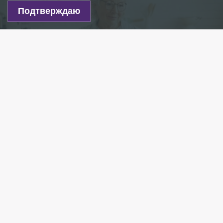
Подтверждаю
Фото: freepik.com
Есть новость?
Присылайте
сюда!
Читайте нас в мессенджере Max!
В 2027 году страховые пенсии в России
планируется проиндексировать в два этапа,
сообщает
РИА Новости
, ссылаясь на проект
федерального бюджета на 2026 и плановый