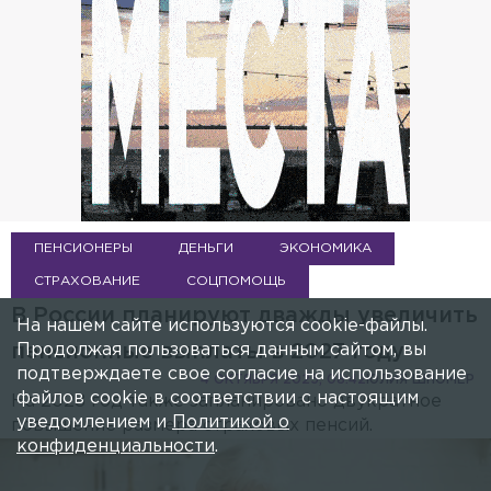
ПЕНСИОНЕРЫ
ДЕНЬГИ
ЭКОНОМИКА
СТРАХОВАНИЕ
СОЦПОМОЩЬ
В России планируют дважды увеличить
На нашем сайте используются cookie-файлы.
Продолжая пользоваться данным сайтом, вы
пенсионные выплаты в 2027 году
подтверждаете свое согласие на использование
4 ОКТЯБРЯ 2025, 08:42
ЮЛИЯ ШПОМЕР
файлов cookie в соответствии с настоящим
На 2028 год также запланировано двукратное
уведомлением и
Политикой о
повышение размера страховых пенсий.
конфиденциальности
.