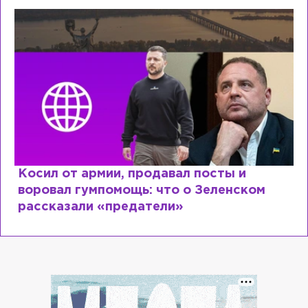
Косил от армии, продавал посты и
воровал гумпомощь: что о Зеленском
рассказали «предатели»