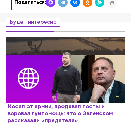
Поделиться:
Будет интересно
Косил от армии, продавал посты и
воровал гумпомощь: что о Зеленском
рассказали «предатели»