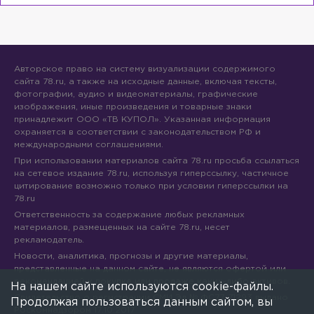
Авторское право на систему визуализации содержимого
сайта 78.ru, а также на исходные данные, включая тексты,
фотографии, аудио и видеоматериалы, графические
изображения, иные произведения и товарные знаки
принадлежит ООО «ТВ КУПОЛ». Указанная информация
охраняется в соответствии с законодательством РФ и
международными соглашениями.
При использовании материалов сайта 78.ru просьба ссылаться
на сетевое издание 78.ru, используя гиперссылку, частичное
цитирование возможно только при условии гиперссылки на
78.ru
Ответственность за содержание любых рекламных
материалов, размещенных на сайте 78.ru, несет
рекламодатель.
Новости, аналитика, прогнозы и другие материалы,
представленные на данном сайте, не являются офертой или
рекомендацией к покупке или продаже каких-либо активов.
На нашем сайте используются cookie-файлы.
Свидетельство о регистрации СМИ Эл № ФС77-71293 выдано
Продолжая пользоваться данным сайтом, вы
Роскомнадзором 17.10.2017