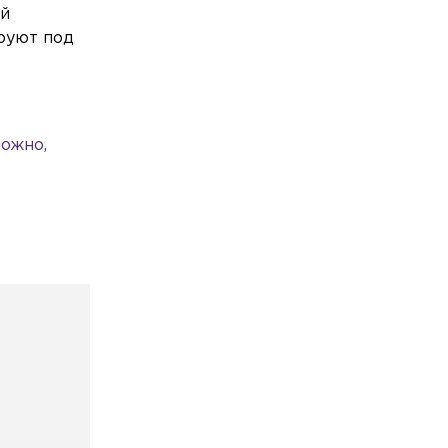
ой
ируют под
можно,