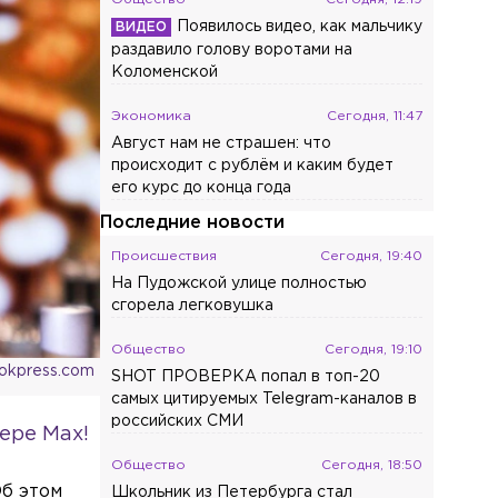
Появилось видео, как мальчику
раздавило голову воротами на
Коломенской
Экономика
Сегодня, 11:47
Август нам не страшен: что
происходит с рублём и каким будет
его курс до конца года
Последние новости
Происшествия
Сегодня, 19:40
На Пудожской улице полностью
сгорела легковушка
Общество
Сегодня, 19:10
ookpress.com
SHOT ПРОВЕРКА попал в топ-20
самых цитируемых Telegram-каналов в
российских СМИ
ере Max!
Общество
Сегодня, 18:50
Об этом
Школьник из Петербурга стал