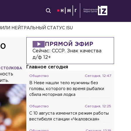
АЕТ СКА
ПРЯМОЙ ЭФИР
10
Сейчас:
СССР. Знак качества
д/ф 12+
Главное сегодня
 СТОЛКОВА
ность
Общество
Сегодня, 12:47
ить.
В Неве нашли тело мужчины без
головы, которого во время рыбалки
сбила моторная лодка
Общество
Сегодня, 12:25
С 10 августа изменится режим работы
вестибюля станции «Чкаловская»
Общество
Сегодня, 12:19