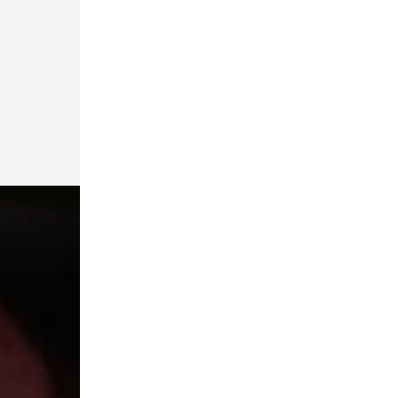
В отношении журналистки Гордеевой*
в Москве возбудили уголовное дело
Спорт
Сегодня, 17:15
Нападающий Джозеф Бландизи
покидает СКА
Общество
Сегодня, 17:10
Четверть всех жалоб петербуржцев
касается качества продуктов