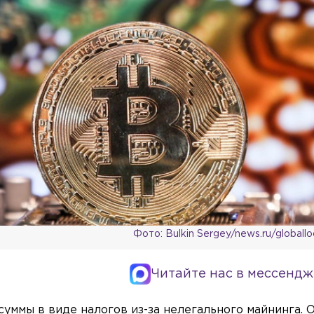
Фото: Bulkin Sergey/news.ru/globall
Читайте нас в мессендж
уммы в виде налогов из-за нелегального майнинга. 