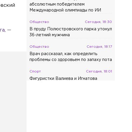
абсолютным победителем
овский
Международной олимпиады по ИИ
Общество
Сегодня, 18:30
В пруду Полюстровского парка утонул
га, —
36-летний мужчина
Общество
Сегодня, 18:17
Врач рассказал, как определить
проблемы со здоровьем по запаху пота
Спорт
Сегодня, 18:01
Фигуристки Валиева и Игнатова
получили нейтральный статус ISU
Общество
Сегодня, 17:48
Петербурженке выставили штраф в
размере 40 млн рублей после
неоплаченной парковки
Общество
Сегодня, 17:33