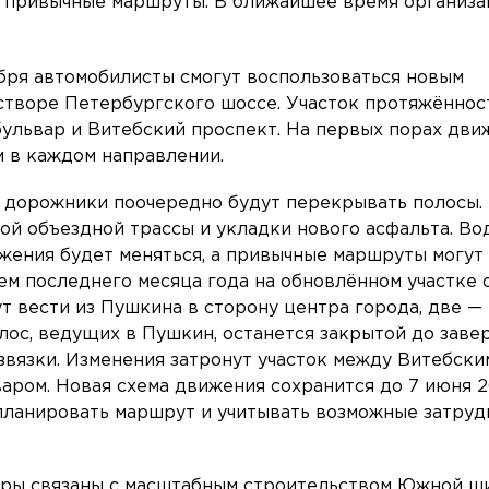
 привычные маршруты. В ближайшее время организа
тября автомобилисты смогут воспользоваться новым
створе Петербургского шоссе. Участок протяжённос
ульвар и Витебский проспект. На первых порах дви
м в каждом направлении.
я дорожники поочередно будут перекрывать полосы.
й объездной трассы и укладки нового асфальта. Во
ижения будет меняться, а привычные маршруты могут
ием последнего месяца года на обновлённом участке
ут вести из Пушкина в сторону центра города, две —
олос, ведущих в Пушкин, останется закрытой до зав
звязки. Изменения затронут участок между Витебски
аром. Новая схема движения сохранится до 7 июня 2
планировать маршрут и учитывать возможные затруд
еры связаны с масштабным строительством Южной ш