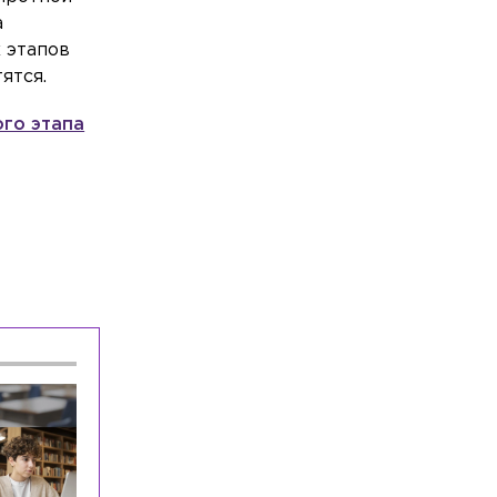
самых цитируемых Telegram-каналов в
а
российских СМИ
 этапов
Общество
Вчера, 18:50
ятся.
Школьник из Петербурга стал
абсолютным победителем
го этапа
Международной олимпиады по ИИ
Общество
Вчера, 18:30
В пруду Полюстровского парка утонул
36-летний мужчина