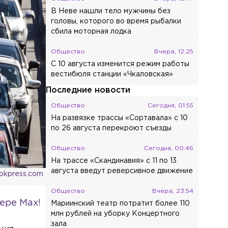
В Неве нашли тело мужчины без
головы, которого во время рыбалки
сбила моторная лодка
Общество
Вчера, 12:25
С 10 августа изменится режим работы
вестибюля станции «Чкаловская»
Последние новости
Общество
Сегодня, 01:55
На развязке трассы «Сортавала» с 10
по 26 августа перекроют съезды
Общество
Сегодня, 00:46
На трассе «Скандинавия» с 11 по 13
августа введут реверсивное движение
ookpress.com
Общество
Вчера, 23:54
ере Max!
Мариинский театр потратит более 110
млн рублей на уборку Концертного
зала