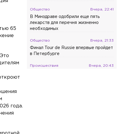
ция
Общество
Вчера, 22:41
В Минздраве одобрили еще пять
лекарств для перечня жизненно
тью 65
необходимых
жение
Общество
Вчера, 21:33
Финал Tour de Russie впервые пройдет
в Петербурге
 Это
дителям
Происшествия
Вчера, 20:43
Мать погибшего в Новогорелово 9-
 откроют
летнего мальчика рассказала о
трагедии
ершения
Происшествия
Вчера, 19:40
м
На Пудожской улице полностью
026 года.
сгорела легковушка
нения
Общество
Вчера, 19:10
SHOT ПРОВЕРКА попал в топ-20
иротной