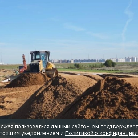
й широтной магистрали в
продолжается
11 ОКТЯБРЯ 2024, 22:15
ЕВГЕНИЯ
тербургское шоссе и шоссе Подбельского, а также
 М-11 «Нева» и Р-21 «Кола».
лжая пользоваться данным сайтом, вы подтверждает
астоящим уведомлением и
Политикой о конфиденциал