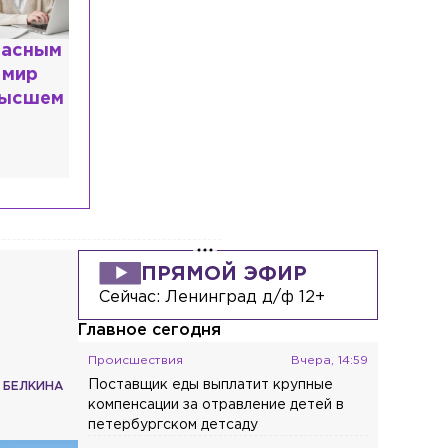
расным
 мир
высшем
ПРЯМОЙ ЭФИР