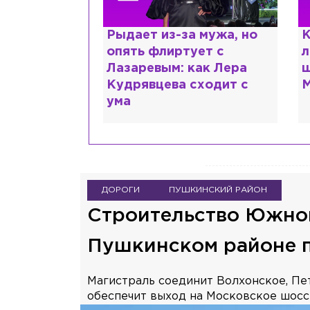
ии,
Рыдает из-за мужа, но
К
сты и
опять флиртует с
л
помощь: что
Лазаревым: как Лера
ш
 рассказали
Кудрявцева сходит с
М
ума
ДОРОГИ
ПУШКИНСКИЙ РАЙОН