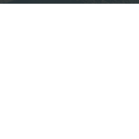
Фото: пресс-служба администрации 
Читайте нас в мессендже
 Южную широтную магистраль. Поэтому с 15 октябр
ат движение на участке шоссе от Детскоселького бул