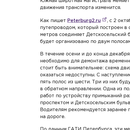
Южная широтная магистраль меняет
движения транспорта изменится.
Как пишет
Peterburg2.ru
, с 2 ок
путепроводом, который построен в 
метров соединяет Детскосельский б
будет организовано по двум полоса
В течение осени и до конца декабр
необходимо для демонтажа временно
стоит быть внимательнее: схема дв
оказаться недоступны. С наступлен
пять полос из шести. Три из них буд
в обратном направлении. Одна из п
работ по устройству примыканий ра
проспектом и Детскосельским бульв
Водителям рекомендуется заранее 
на дороге.
По данным ГАТИ Петербурга, эти м