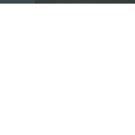
Есть новость?
Присылайте
сюда!
В Пушкинском районе активно строят
года по 15 апреля 2026 года огранич