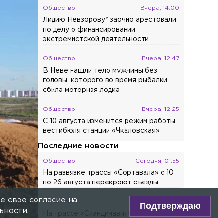
Сейчас:
Ленинград д/ф 12+
Главное сегодня
Происшествия
Вчера, 14:59
Поставщик еды выплатит крупные
 БЕЛКИНА
компенсации за отравление детей в
петербургском детсаду
Общество
Вчера, 14:00
Лидию Невзорову* заочно арестовали
по делу о финансировании
экстремистской деятельности
Общество
Вчера, 12:47
В Неве нашли тело мужчины без
головы, которого во время рыбалки
сбила моторная лодка
Общество
Вчера, 12:25
е свое согласие на
С 10 августа изменится режим работы
Подтверждаю
вестибюля станции «Чкаловская»
ьности
.