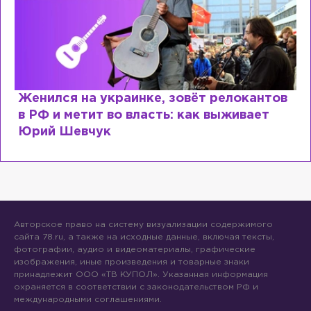
Женился на украинке, зовёт релокантов
в РФ и метит во власть: как выживает
Юрий Шевчук
Авторское право на систему визуализации содержимого
сайта 78.ru, а также на исходные данные, включая тексты,
фотографии, аудио и видеоматериалы, графические
изображения, иные произведения и товарные знаки
принадлежит ООО «ТВ КУПОЛ». Указанная информация
охраняется в соответствии с законодательством РФ и
международными соглашениями.