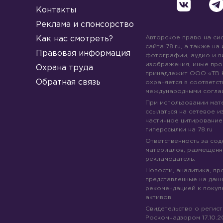
Контакты
Реклама и спонсорство
Авторское право на си
Как нас смотреть?
сайта 78.ru, а также на
Правовая информация
фотографии, аудио и в
изображения, иные про
Охрана труда
принадлежит ООО «ТВ 
Обратная связь
охраняется в соответст
международными согла
При использовании мате
ссылаться на сетевое из
частичное цитирование
гиперссылки на 78.ru
Ответственность за со
материалов, размещенны
рекламодатель.
Новости, аналитика, пр
представленные на данн
рекомендацией к покуп
активов.
Свидетельство о регис
Роскомнадзором 17.10.2