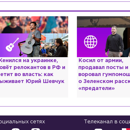
енился на украинке,
Косил от армии,
овёт релокантов в РФ и
продавал посты и
етит во власть: как
воровал гумпомощ
ыживает Юрий Шевчук
о Зеленском расс
«предатели»
социальных сетях
Телеканал в соц