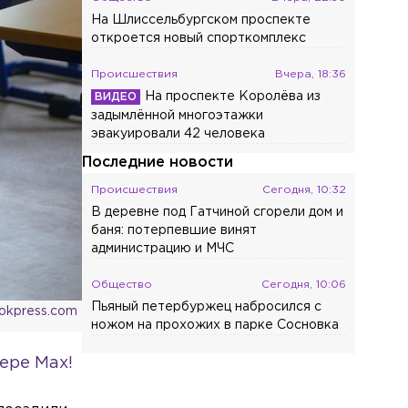
На Шлиссельбургском проспекте
откроется новый спорткомплекс
Происшествия
Вчера, 18:36
На проспекте Королёва из
задымлённой многоэтажки
эвакуировали 42 человека
Последние новости
Происшествия
Сегодня, 10:32
В деревне под Гатчиной сгорели дом и
баня: потерпевшие винят
администрацию и МЧС
Общество
Сегодня, 10:06
Пьяный петербуржец набросился с
ookpress.com
ножом на прохожих в парке Сосновка
ере Max!
Общество
Сегодня, 09:47
Донную мину времён Великой
Отечественной войны подорвали в