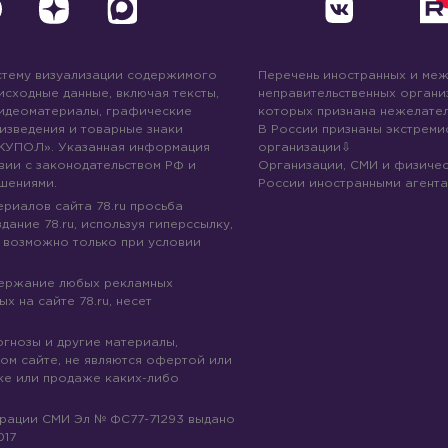
стему визуализации содержимого
Перечень иностранных и ме
 исходные данные, включая тексты,
неправительственных организ
идеоматериалы, графические
которых признана нежелател
изведения и товарные знаки
В России признаны экстреми
КУПОЛ». Указанная информация
организации
вии с законодательством РФ и
Организации, СМИ и физичес
шениями.
России иностранными агента
риалов сайта 78.ru просьба
дание 78.ru, используя гиперссылку,
 возможно только при условии
держание любых рекламных
х на сайте 78.ru, несет
огнозы и другие материалы,
ом сайте, не являются офертой или
ке или продаже каких-либо
трации СМИ Эл № ФС77-71293 выдано
017