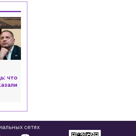
Возле станции «Площадь
Ленина» столкнулись иномарка и
машина такси
Экономика
Сегодня, 08:05
Средняя зарплата строителей в
Ленобласти превысила 113 тыс. рублей
Общество
Сегодня, 07:45
Под Приозерском в ДТП погиб
пассажир зимнего вездехода
ь: что
казали
иальных сетях