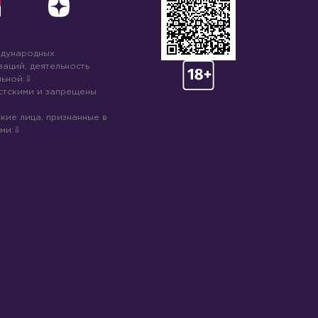
ждународных
аций, деятельность
ьной:
стскими и запрещены
кие лица, признанные в
ми: