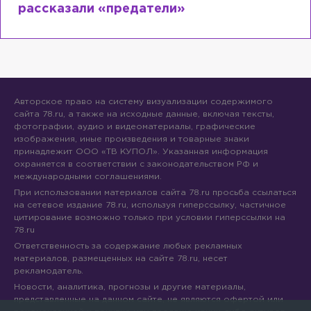
рассказали «предатели»
Авторское право на систему визуализации содержимого
сайта 78.ru, а также на исходные данные, включая тексты,
фотографии, аудио и видеоматериалы, графические
изображения, иные произведения и товарные знаки
принадлежит ООО «ТВ КУПОЛ». Указанная информация
охраняется в соответствии с законодательством РФ и
международными соглашениями.
При использовании материалов сайта 78.ru просьба ссылаться
на сетевое издание 78.ru, используя гиперссылку, частичное
цитирование возможно только при условии гиперссылки на
78.ru
Ответственность за содержание любых рекламных
материалов, размещенных на сайте 78.ru, несет
рекламодатель.
Новости, аналитика, прогнозы и другие материалы,
представленные на данном сайте, не являются офертой или